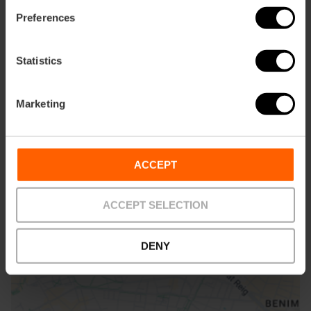
Preferences
Restaurante
55
Statistics
Marketing
Cómo llegar
ACCEPT
Bus
ACCEPT SELECTION
6,
9,
11,
16,
26,
28,
31,
32,
70,
71,
81,
94,
95,
C1
DENY
Plaza Tetuán, 18 46003 València