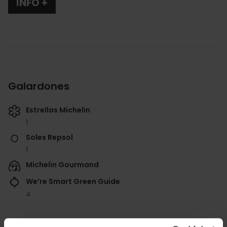
INFO +
Galardones
Estrellas Michelin
1
Soles Repsol
1
Michelin Gourmand
We’re Smart Green Guide
4