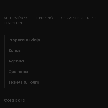
Footer
VISIT VALÈNCIA
FUNDACIÓ
CONVENTION BUREAU
FILM OFFICE
domains
Prepara tu viaje
Zonas
Agenda
Qué hacer
Tickets & Tours
Colabora