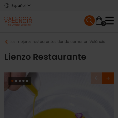
Skip
Español
to
main
Mobile menu ex
content
0
Main
Breadcrumb
Los mejores restaurantes donde comer en València
navigation
Lienzo Restaurante