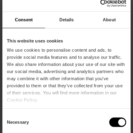
Consent
Details
About
Información práctica
This website uses cookies
Horarios
De miércoles a sábado de 13:30 a 15:00 y de 20:30
We use cookies to personalise content and ads, to
a 22:00. Domingos de 13:30 a 15:00
provide social media features and to analyse our traffic.
We also share information about your use of our site with
Precio medio
our social media, advertising and analytics partners who
100.00€
may combine it with other information that you’ve
Gourmet
provided to them or that they’ve collected from your use
of their services. You will find more information in our
Cookie Policy
.
Consent
Necessary
Selection
Capacidad