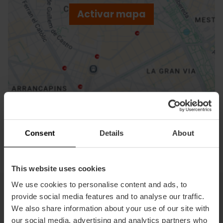
p
Activar mapa
r
ation
Cómo llegar
Consent
Details
About
This website uses cookies
We use cookies to personalise content and ads, to
provide social media features and to analyse our traffic.
We also share information about your use of our site with
Dónde comer en la Marina
our social media, advertising and analytics partners who