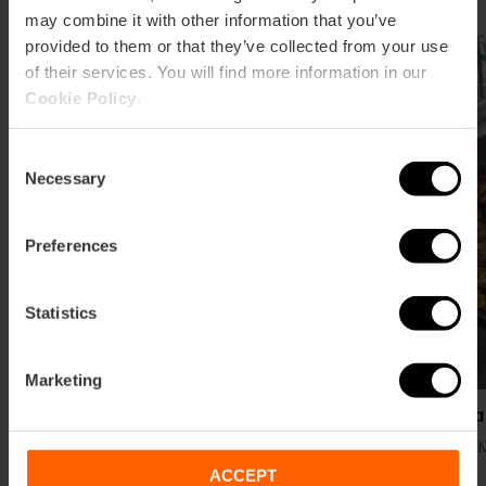
may combine it with other information that you’ve
provided to them or that they’ve collected from your use
Tapas
of their services. You will find more information in our
Cookie Policy
.
Consent
Necessary
Selection
Preferences
Statistics
Marketing
Bodega Casa Montaña
Casa 
Playa, Marina y Poblados marítimos
Playa, 
ACCEPT