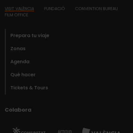
Footer
VISIT VALÈNCIA
FUNDACIÓ
CONVENTION BUREAU
FILM OFFICE
domains
Prepara tu viaje
Zonas
Agenda
Qué hacer
Tickets & Tours
Colabora