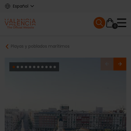
Skip
Español
to
main
Mobile menu ex
content
0
Main
Breadcrumb
Playas y poblados marítimos
navigation