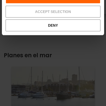
4 We’re Smart Green Guide
ACCEPT SELECTION
DENY
Planes en el mar