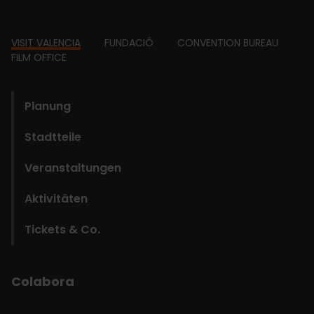
Footer
VISIT VALENCIA
FUNDACIÓ
CONVENTION BUREAU
FILM OFFICE
domains
Planung
Stadtteile
Veranstaltungen
Aktivitäten
Tickets & Co.
Colabora