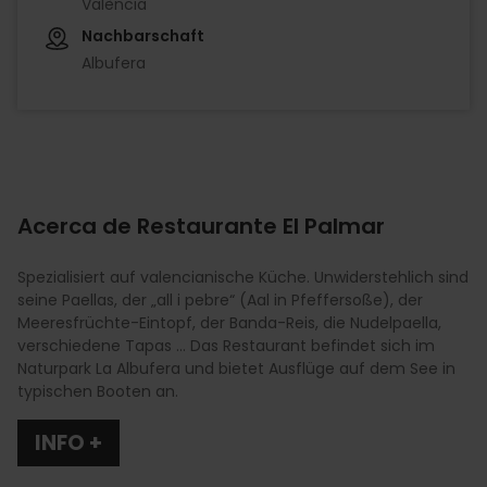
València
Nachbarschaft
Albufera
Acerca de Restaurante El Palmar
Spezialisiert auf valencianische Küche. Unwiderstehlich sind
seine Paellas, der „all i pebre“ (Aal in Pfeffersoße), der
Meeresfrüchte-Eintopf, der Banda-Reis, die Nudelpaella,
verschiedene Tapas ... Das Restaurant befindet sich im
Naturpark La Albufera und bietet Ausflüge auf dem See in
typischen Booten an.
INFO +