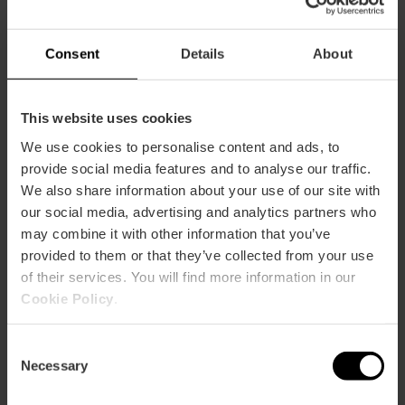
Kapazität
Restaurantkapazität
Consent
Details
About
600
This website uses cookies
We use cookies to personalise content and ads, to
provide social media features and to analyse our traffic.
We also share information about your use of our site with
Wie komme ich an?
our social media, advertising and analytics partners who
may combine it with other information that you’ve
provided to them or that they’ve collected from your use
Bus
of their services. You will find more information in our
25
Cookie Policy
.
Calle Redolins (El Palmar), 4 46012 València
Consent
Necessary
Selection