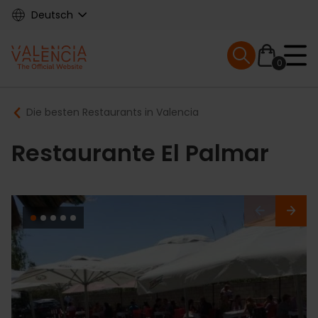
Skip
Deutsch
to
main
Mobile menu ex
content
0
Main
Breadcrumb
Die besten Restaurants in Valencia
navigation
Restaurante El Palmar