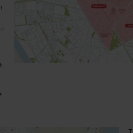
f
ch
ch
T