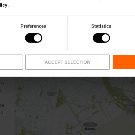
licy
.
Preferences
Statistics
ACCEPT SELECTION
r
r
um
t
te
nd