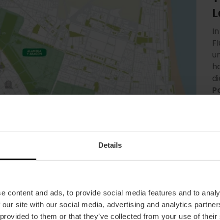
L
I
Fl
u
h
d
P
a
P
K
A
Details
ga
g
e content and ads, to provide social media features and to analy
 our site with our social media, advertising and analytics partn
 provided to them or that they’ve collected from your use of their