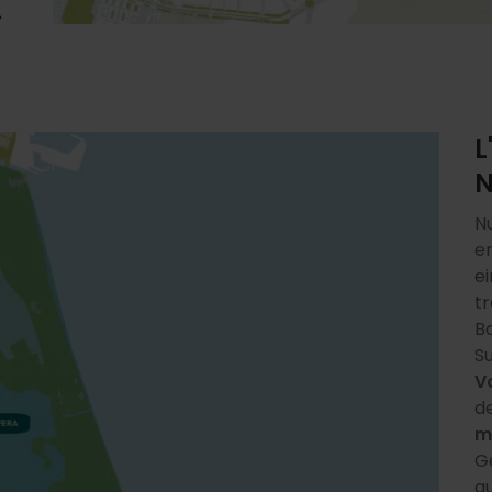
L
N
N
en
e
t
B
S
V
de
m
G
au