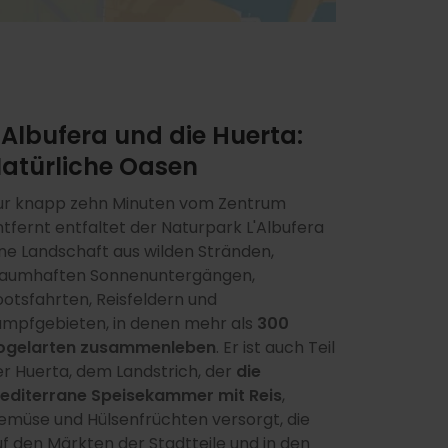
'Albufera und die Huerta:
atürliche Oasen
ur knapp zehn Minuten vom Zentrum
tfernt entfaltet der Naturpark L'Albufera
ine Landschaft aus wilden Stränden,
raumhaften Sonnenuntergängen,
ootsfahrten, Reisfeldern und
umpfgebieten, in denen mehr als
300
ogelarten zusammenleben
. Er ist auch Teil
r Huerta, dem Landstrich, der
die
editerrane Speisekammer mit Reis
,
emüse und Hülsenfrüchten versorgt, die
f den Märkten der Stadtteile und in den