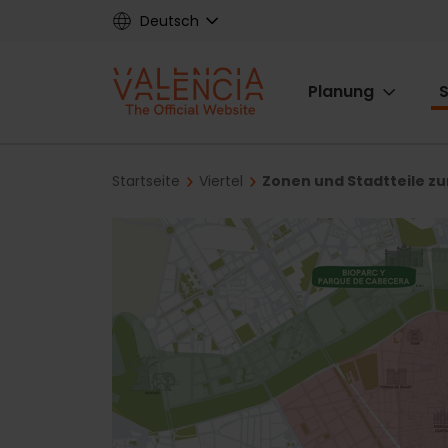
Skip
Deutsch
to
main
Main
content
Planung
S
navigat
Breadcrumb
Startseite
Viertel
Zonen und Stadtteile z