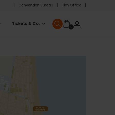
Pre
Convention Bureau
Film Office
header
User
Tickets & Co.
0
menu
User menu
accoun
menu