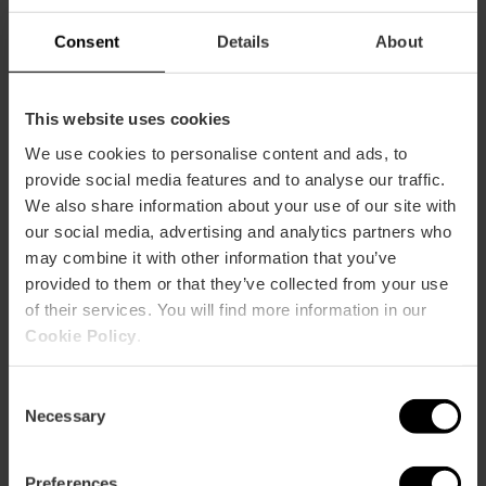
Consent
Details
About
This website uses cookies
Wie komme ich an?
We use cookies to personalise content and ads, to
provide social media features and to analyse our traffic.
Metro
We also share information about your use of our site with
L4,
L6
our social media, advertising and analytics partners who
may combine it with other information that you’ve
Bus
provided to them or that they’ve collected from your use
19,
31,
32,
92,
94
of their services. You will find more information in our
Cookie Policy
.
Paseo Marítimo de la Malvarrosa, 6 46011 València
Consent
Necessary
Selection
Preferences