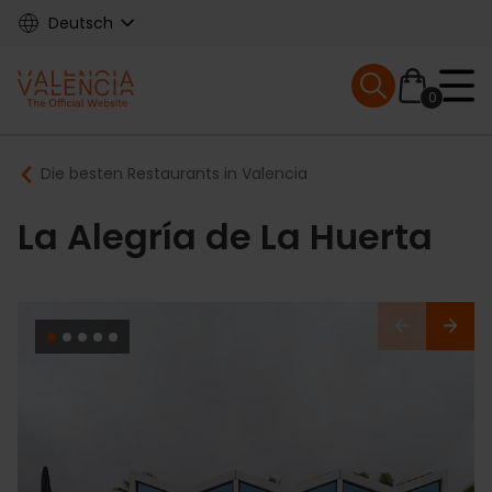
Skip
Deutsch
to
main
Mobile menu ex
content
0
Main
Breadcrumb
Die besten Restaurants in Valencia
navigation
La Alegría de La Huerta