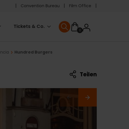
Pre
Convention Bureau
Film Office
header
User
Tickets & Co.
0
menu
User menu
accoun
encia
Hundred Burgers
menu
Teilen