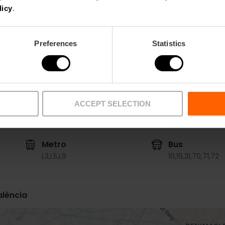
Restaurantkapazitä
licy
.
t
100
Preferences
Statistics
ACCEPT SELECTION
Metro
Bus
L3,
L5,
L9
10,
19,
31,
70,
71,
72
alència