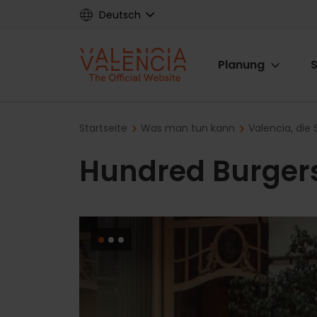
Skip
Deutsch
to
main
Main
content
Planung
S
navigat
Breadcrumb
Startseite
Was man tun kann
Valencia, di
Hundred Burger