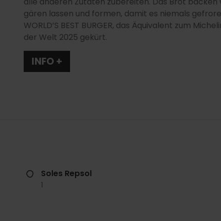
alle anderen Zutaten zubereiten. Das Brot backen 
gären lassen und formen, damit es niemals gefrore
WORLD’S BEST BURGER, das Äquivalent zum Michelin
der Welt 2025 gekürt.
INFO +
Soles Repsol
1