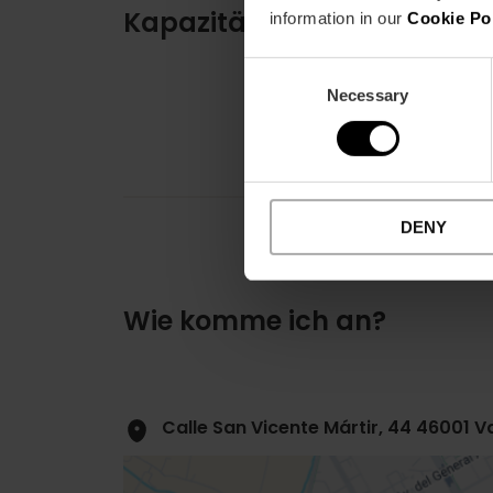
Kapazität
information in our
Cookie Po
Consent
Necessary
Selection
DENY
Wie komme ich an?
Calle San Vicente Mártir, 44 46001 V