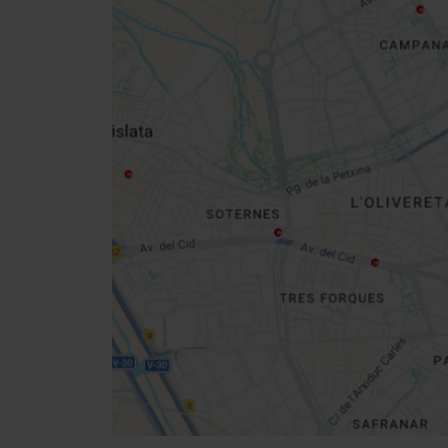
Close
sidebar
map
Get
your
location
Richtungen