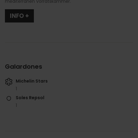
mediterranen Vorratskammer.
INFO +
Galardones
Michelin Stars
1
Soles Repsol
1