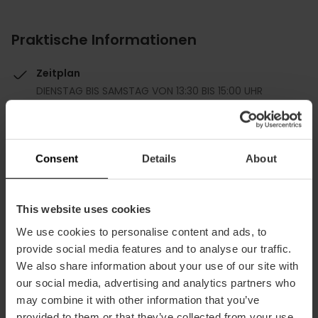
Praktische Informationen
Zeitplan
DIENSTAG BIS SAMSTAG VON 13:30 BIS 15:00 UHR
UND VON 20:00 BIS 22:00 UHR
Durchschnittspreis
110.00€
Consent
Details
About
This website uses cookies
We use cookies to personalise content and ads, to
provide social media features and to analyse our traffic.
Kapazität
We also share information about your use of our site with
our social media, advertising and analytics partners who
Restaurantkapazität
may combine it with other information that you’ve
25
provided to them or that they’ve collected from your use