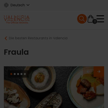
Skip
Deutsch
to
main
Mobile menu ex
content
0
Main
Breadcrumb
Die besten Restaurants in Valencia
navigation
Fraula