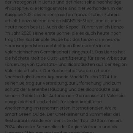
der Protagonist in Lienzo und definiert seine nachhaltige
Philosophie, alle Honigderivate sind hier vorhanden. In der
Ausgabe 2021 des renommierten französischen Führers
erhielt Lienzo seinen ersten MICHELIN-Stern, den es auch
heute noch besitzt. Auch der Repsol-Führer verlieh Lienzo
im Jahr 2020 seine erste Sonne, die es auch heute noch
trägt. Der Sustainable Guide hat das Lienzo als eines der
herausragendsten nachhaltigen Restaurants in der
Valencianischen Gemeinschaft eingestuft. Das Lienzo hat
die höchste Molt de Gust-Zertifizierung für seine Arbeit zur
Förderung von Qualitäts- und Bioprodukten aus der Region
Valencia erhalten. Der Küchenchef wurde mit dem
Nachhaltigkeitspreis Aquanaria Madrid Fusión 2024 für
seinen Beitrag zur Verbreitung, zur Erforschung und zum
Schutz der Bienenbestäubung und der Bioprodukte aus
seinem Gebiet in der Autonomen Gemeinschaft Valencia
ausgezeichnet und erhielt für seine Arbeit eine
Anerkennung im renommierten internationalen We're
Smart Green Guide. Der Chefkellner und Sommelier des
Restaurants wurde von der Liste der Top 100 Sommeliers
2024 als erster Sommelier der Region Valencia und als
Nummer 21 im ganzen Land ausgezeichnet.