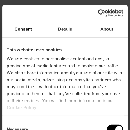
Consent
Details
About
Praktische Informationen
This website uses cookies
Zeitplan
We use cookies to personalise content and ads, to
Von Mittwoch bis Samstag von 13:30 bis 15:00 Uhr
und von 20:30 bis 22:00 Uhr. Sonntags von 13:30
provide social media features and to analyse our traffic.
bis 15:00 Uhr
We also share information about your use of our site with
our social media, advertising and analytics partners who
Durchschnittspreis
may combine it with other information that you’ve
100.00€
provided to them or that they’ve collected from your use
Gourmet
of their services. You will find more information in our
Cookie Policy
.
Consent
Necessary