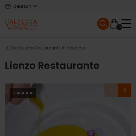
Skip
Deutsch
to
main
Mobile menu ex
content
0
Main
Breadcrumb
Die besten Restaurants in Valencia
navigation
Lienzo Restaurante