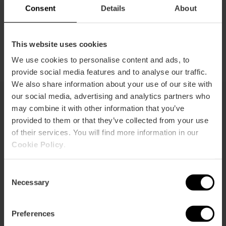
Bodegas erleben.
Consent
Details
About
Genießen Sie sie
This website uses cookies
We use cookies to personalise content and ads, to
provide social media features and to analyse our traffic.
We also share information about your use of our site with
our social media, advertising and analytics partners who
may combine it with other information that you’ve
Große gastronomische
provided to them or that they’ve collected from your use
of their services. You will find more information in our
Events
Cookie Policy
.
València ist die Bühne für große
gastronomische Events, bei denen
Consent
die lokale Küche im Rampenlicht
Necessary
Selection
steht. Festivals, Wettbewerbe und
einzigartige Erlebnisse vereinen
Preferences
Köche, lokale Produkte und