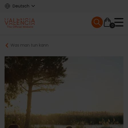
Skip
Deutsch
to
main
Mobile menu ex
content
0
Main
Breadcrumb
Was man tun kann
navigation