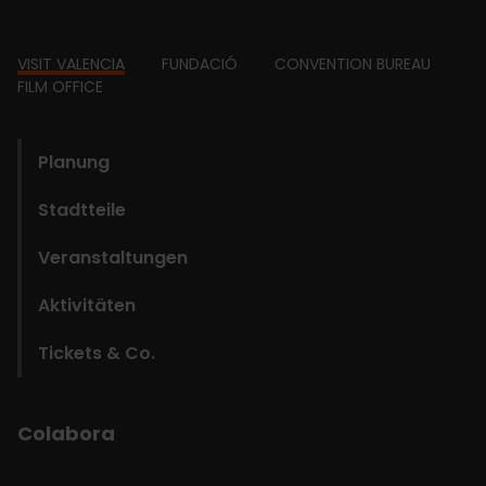
Footer
VISIT VALENCIA
FUNDACIÓ
CONVENTION BUREAU
FILM OFFICE
domains
Planung
Stadtteile
Veranstaltungen
Aktivitäten
Tickets & Co.
Colabora