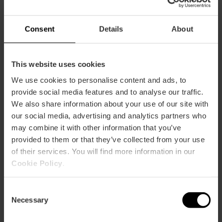
Consent
Details
About
Kapazität
Restaurantkapazität
This website uses cookies
50
We use cookies to personalise content and ads, to
provide social media features and to analyse our traffic.
We also share information about your use of our site with
our social media, advertising and analytics partners who
may combine it with other information that you’ve
provided to them or that they’ve collected from your use
Wie komme ich an?
of their services. You will find more information in our
Cookie Policy
.
Camino Del Magistre, 50 46120 Alboraya
Consent
Necessary
Selection