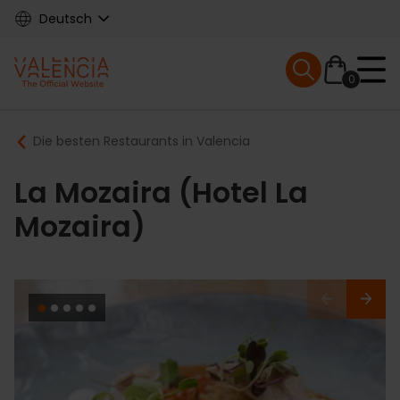
Skip
Deutsch
to
main
Mobile menu ex
content
0
Main
Breadcrumb
Die besten Restaurants in Valencia
navigation
La Mozaira (Hotel La
Mozaira)