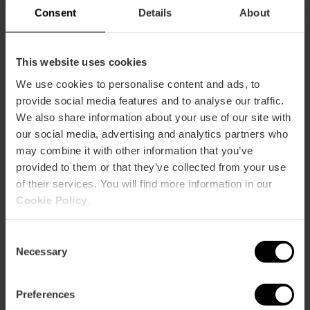
Consent
Details
About
Zeitplan
Das Restaurant ist täglich von 13:15 bis 15:15 Uhr
geöffnet (es schließt um 17:15 Uhr). Der Garten ist
This website uses cookies
ganzjährig geöffnet. Die genauen Öffnungszeiten
finden Sie auf der Website des Restaurants.
We use cookies to personalise content and ads, to
provide social media features and to analyse our traffic.
Durchschnittspreis
We also share information about your use of our site with
35.00€
our social media, advertising and analytics partners who
may combine it with other information that you’ve
provided to them or that they’ve collected from your use
of their services. You will find more information in our
Cookie Policy
.
Kapazität
Consent
Necessary
Selection
Restaurantkapazität
200
Preferences