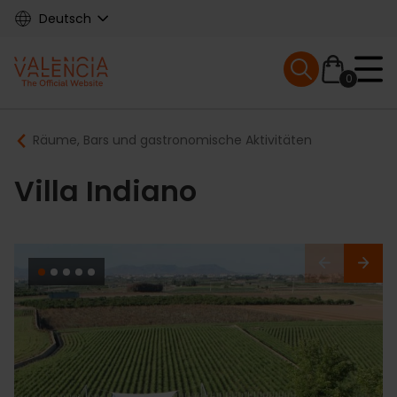
Skip
Deutsch
to
main
Mobile menu ex
content
0
Main
Breadcrumb
Räume, Bars und gastronomische Aktivitäten
navigation
Villa Indiano