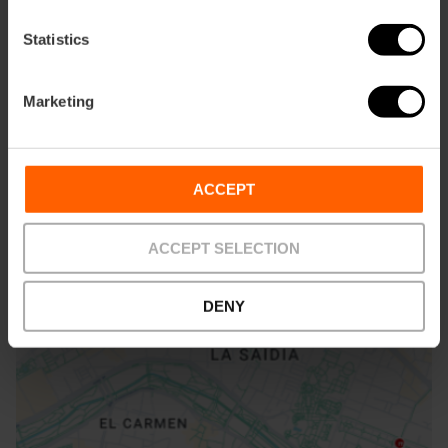
Statistics
Marketing
Wie komme ich an?
Metro
ACCEPT
L1
ACCEPT SELECTION
Camino De L'Estació, 4 46100 Burjasot
DENY