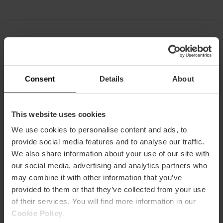
Kapazität
Consent
Details
About
Restaurantkapazität
213
This website uses cookies
We use cookies to personalise content and ads, to
provide social media features and to analyse our traffic.
We also share information about your use of our site with
our social media, advertising and analytics partners who
Wie komme ich an?
may combine it with other information that you’ve
provided to them or that they’ve collected from your use
Metro
of their services. You will find more information in our
L3,
L5,
L9
Cookie Policy
.