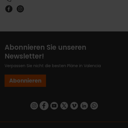
Abonnieren Sie unseren
Newsletter!
Verpassen Sie nicht die besten Pläne in Valencia
Abonnieren
https://www.instagram.com/visit_valencia/
https://www.facebook.com/VisitValenciaSp
https://www.youtube.com/user/Turisva
https://twitter.com/_VivaValencia
https://vimeo.com/visitvalen
https://www.linkedin.com/company/turismo-valencia/
https://api.whatsapp.com/send/?