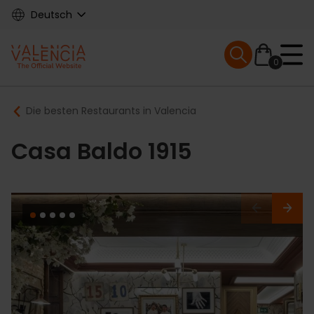
Skip
Deutsch
to
main
Mobile menu ex
content
0
Main
Breadcrumb
Die besten Restaurants in Valencia
navigation
Casa Baldo 1915