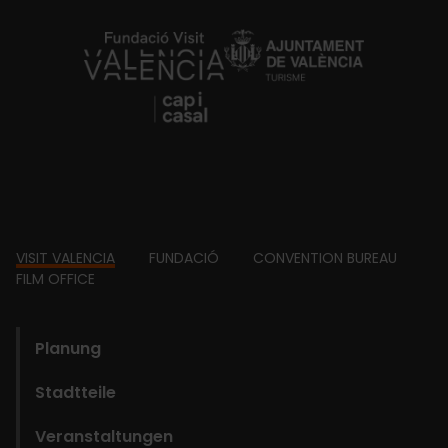
https://fundacion.visitvalencia.com/
Footer
VISIT VALENCIA
FUNDACIÓ
CONVENTION BUREAU
FILM OFFICE
domains
Planung
Stadtteile
Veranstaltungen