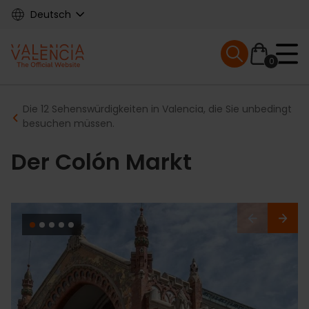
Skip
Deutsch
to
main
Mobile menu ex
content
0
Main
Breadcrumb
Die 12 Sehenswürdigkeiten in Valencia, die Sie unbedingt
navigation
besuchen müssen.
Der Colón Markt