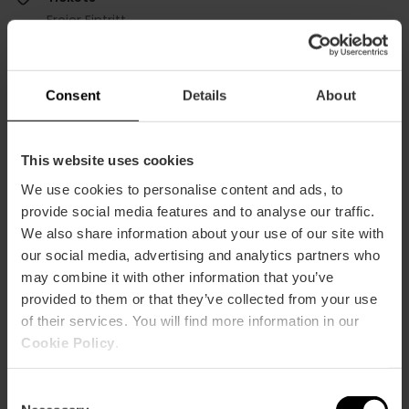
Freier Eintritt
Consent
Details
About
This website uses cookies
Wie komme ich an?
We use cookies to personalise content and ads, to
provide social media features and to analyse our traffic.
Metro
We also share information about your use of our site with
L3,
L5
our social media, advertising and analytics partners who
Bus
may combine it with other information that you’ve
8,
10,
13,
18,
30,
32,
40,
93,
94,
C1,
C2
provided to them or that they’ve collected from your use
of their services. You will find more information in our
Cookie Policy
.
Calle Cirilo Amorós & Calle de Jorge Juan, 46004
Valencia, España
Consent