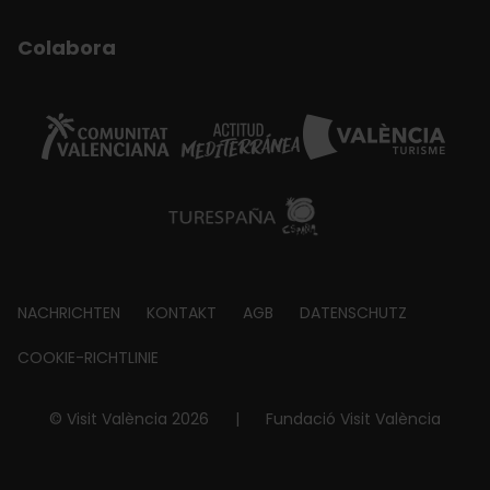
Colabora
Footer
NACHRICHTEN
KONTAKT
AGB
DATENSCHUTZ
about
COOKIE-RICHTLINIE
© Visit València 2026
|
Fundació Visit València