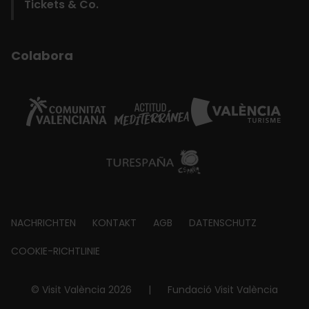
Tickets & Co.
Colabora
Footer
NACHRICHTEN
KONTAKT
AGB
DATENSCHUTZ
about
COOKIE-RICHTLINIE
© Visit València 2026
|
Fundació Visit València