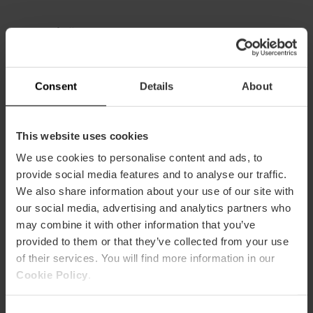
Kapazität
Restaurantkapazität
100
Consent
Details
About
This website uses cookies
We use cookies to personalise content and ads, to
provide social media features and to analyse our traffic.
We also share information about your use of our site with
Wie komme ich an?
our social media, advertising and analytics partners who
may combine it with other information that you’ve
Metro
provided to them or that they’ve collected from your use
L3,
L9
of their services. You will find more information in our
Bus
Cookie Policy
.
70
Consent