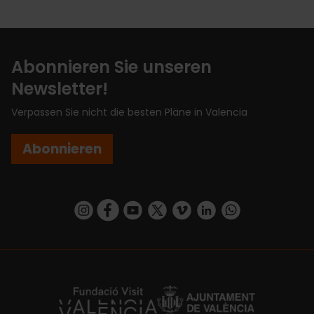
Abonnieren Sie unseren
Newsletter!
Verpassen Sie nicht die besten Pläne in Valencia
Abonnieren
https://www.instagram.com/visit_valencia/
https://www.facebook.com/VisitValenciaSp
https://www.youtube.com/user/Turisva
https://twitter.com/_VivaValencia
https://vimeo.com/visitvalen
https://www.linkedin.com/company/turismo-valencia/
https://api.whatsapp.com/send/?
https://fundacion.visitvalencia.com/