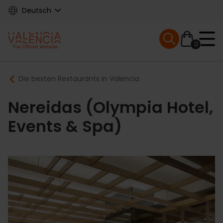
Skip
Deutsch
to
main
Mobile menu ex
content
0
Main
Breadcrumb
Die besten Restaurants in Valencia
navigation
Nereidas (Olympia Hotel,
Events & Spa)