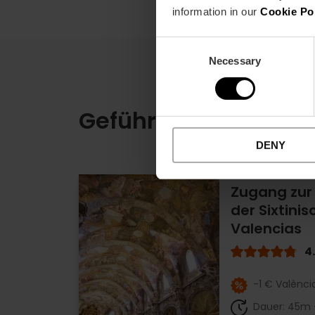
information in our
Cookie Po
Consent
Necessary
Selection
Geführte Touren dur
DENY
Zugang zur 
der Sixtini
Valencias
4
-1 € Valènci
Dauer: 45m 