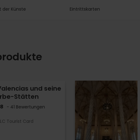
t der Künste
Eintrittskarten
produkte
Valencias und seine
erbe-Stätten
.8
- 41 Bewertungen
LC Tourist Card