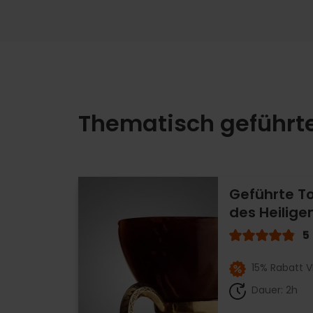
Thematisch geführte
Geführte To
des Heilige
5
15% Rabatt V
Dauer: 2h