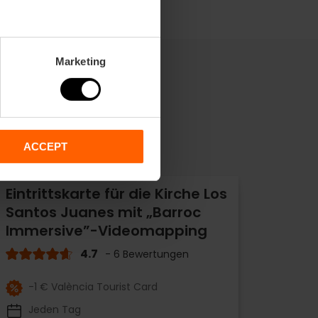
Marketing
ACCEPT
Eintrittskarte für die Kirche Los
Santos Juanes mit „Barroc
Immersive”-Videomapping
4.7
- 6 Bewertungen
-1 € València Tourist Card
Jeden Tag