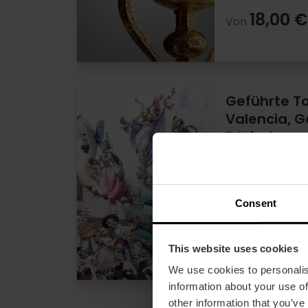
18,00 €
Von
Geführte To
Valencia, G
Erlebnis
0
- 0 Bewertun
Dauer: 2h
Consent
Samstag
This website uses cookies
35,00 
Von
We use cookies to personalis
information about your use of
other information that you’ve