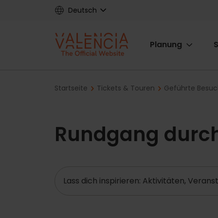
Skip
Deutsch
to
main
Main
content
Planung
S
navigat
Breadcrumb
Startseite
Tickets & Touren
Geführte Besu
Rundgang durch 
Suche