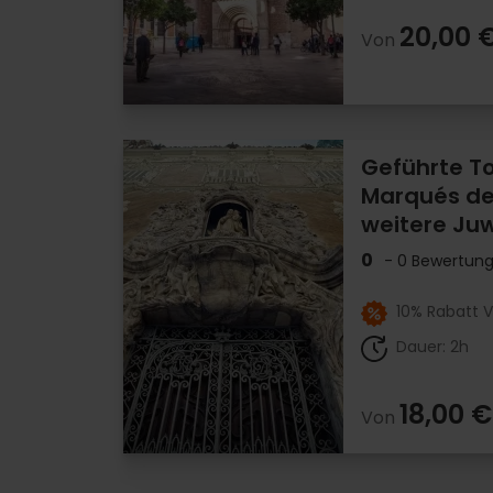
20,00 
Von
Geführte To
Marqués de
weitere Ju
0
- 0 Bewertun
10% Rabatt V
Dauer: 2h
18,00 €
Von