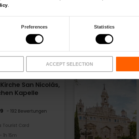
licy
.
Preferences
Statistics
ch die Kirchen
ACCEPT SELECTION
Kirche San Nicolás,
schen Kapelle
.9
- 192 Bewertungen
a Tourist Card
- 1h 15m