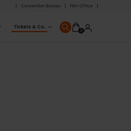
Pre
Convention Bureau
Film Office
header
User
Tickets & Co.
0
menu
User menu
accoun
menu