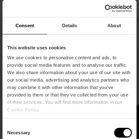
Consent
Details
About
This website uses cookies
We use cookies to personalise content and ads, to
provide social media features and to analyse our traffic.
Freizeit und Lifestyle
We also share information about your use of our site with
our social media, advertising and analytics partners who
Für alle, die Action, Entspannung oder einfach das
may combine it with other information that you’ve
Eintauchen in das Flair der Stadt suchen.
provided to them or that they’ve collected from your use
of their services. You will find more information in our
Cookie Policy
.
Consent
Necessary
Selection