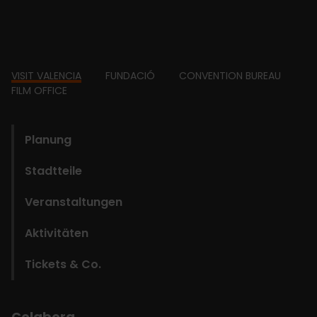
Footer
VISIT VALENCIA
FUNDACIÓ
CONVENTION BUREAU
FILM OFFICE
domains
Planung
Stadtteile
Veranstaltungen
Aktivitäten
Tickets & Co.
Colabora