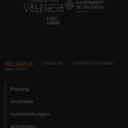
https://fundacion.visitvalencia.com/
Footer
VISIT VALENCIA
FUNDACIÓ
CONVENTION BUREAU
FILM OFFICE
domains
Planung
Stadtteile
Veranstaltungen
Aktivitäten