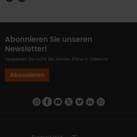
Abonnieren Sie unseren
Newsletter!
Verpassen Sie nicht die besten Pläne in Valencia
Abonnieren
https://www.instagram.com/visit_valencia/
https://www.facebook.com/VisitValenciaSp
https://www.youtube.com/user/Turisva
https://twitter.com/_VivaValencia
https://vimeo.com/visitvalen
https://www.linkedin.com/company/turismo-valencia/
https://api.whatsapp.com/send/?