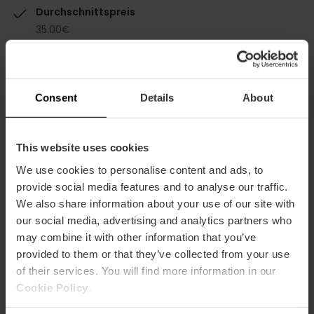
Durchschnittspreis
35.00€
Consent
Details
About
Kapazität
This website uses cookies
We use cookies to personalise content and ads, to
Restaurantkapazität
provide social media features and to analyse our traffic.
40
We also share information about your use of our site with
our social media, advertising and analytics partners who
may combine it with other information that you’ve
provided to them or that they’ve collected from your use
of their services. You will find more information in our
Cookie Policy
.
Wie komme ich an?