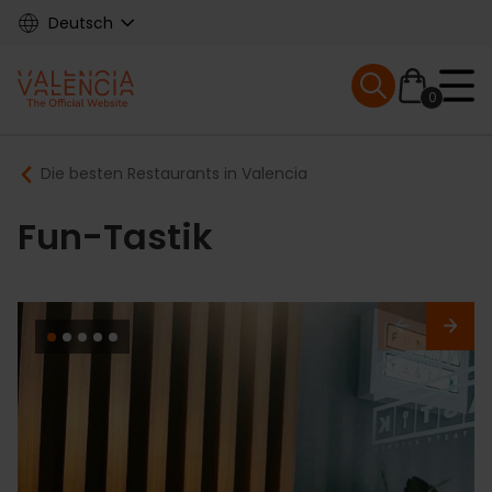
Skip
Deutsch
to
main
Mobile menu ex
content
0
Main
Breadcrumb
Die besten Restaurants in Valencia
navigation
Fun-Tastik