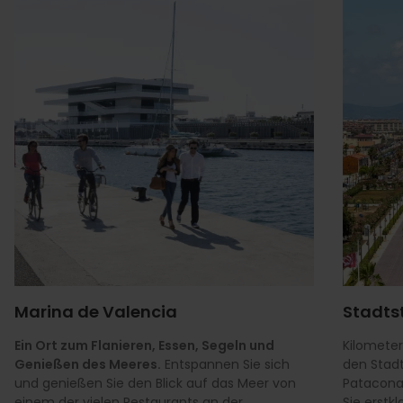
Marina de Valencia
Stadts
Ein Ort zum Flanieren, Essen, Segeln und
Kilometer
Genießen des Meeres.
Entspannen Sie sich
den Stad
und genießen Sie den Blick auf das Meer von
Patacona
einem der vielen Restaurants an der
Sie erstk