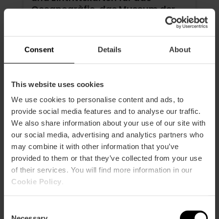
Oceanogràfic, das Museum der
Wissenschaften, das Hemisfèric
und das Bioparc
4.9
- 618 Bewertungen
Consent
Details
About
105,63 €
Von
113,75 €
This website uses cookies
We use cookies to personalise content and ads, to
provide social media features and to analyse our traffic.
We also share information about your use of our site with
our social media, advertising and analytics partners who
may combine it with other information that you’ve
provided to them or that they’ve collected from your use
of their services. You will find more information in our
Cookie Policy
.
Consent
Necessary