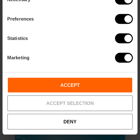
Selection
Preferences
Statistics
Eintrittskarte Stadt der Künste und
Wissenschaften
Marketing
4.8
- 289 Bewertungen
10% Rabatt VLC Tourist Card
ACCEPT
51,25 €
Von
ACCEPT SELECTION
DENY