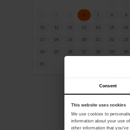
1
2
3
4
5
6
7
8
9
10
11
12
13
14
15
16
17
18
19
20
21
22
23
24
25
26
27
28
29
30
31
Consent
This website uses cookies
We use cookies to personalis
information about your use of
other information that you’ve