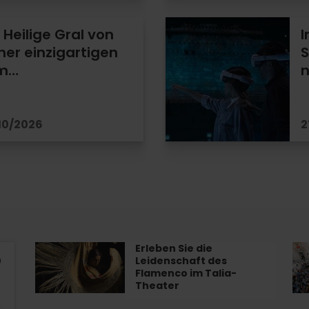
Heilige Gral von
I
iner einzigartigen
S
im…
n
/10/2026
2
Erleben Sie die
Erleben
Tri
Leidenschaft des
Sie
de
Flamenco im Talia-
die
las
Theater
Leidenschaft
Ag