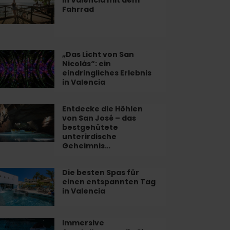
emisfèric
Fahrrad
lbufera
lencia
t
„Das Licht von San
as
Nicolás“: ein
m
ht
eindringliches Erlebnis
hrrad
n
in Valencia
n
olás“:
Entdecke die Höhlen
tdecke
von San José – das
bestgehütete
dringliches
hlen
unterirdische
ebnis
Geheimnis…
n
n
lencia
sé
Die besten Spas für
e
einen entspannten Tag
sten
in Valencia
s
as
stgehütete
erirdische
nen
Immersive
mersive