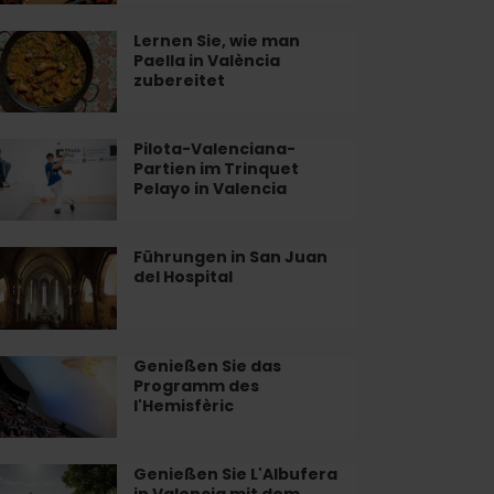
lencia
Lernen Sie, wie man
rnen
Paella in València
tdecken
,
zubereitet
e
n
lla
Pilota-Valenciana-
ota-
Partien im Trinquet
lenciana-
Pelayo in Valencia
lència
rtien
bereitet
inquet
Führungen in San Juan
hrungen
del Hospital
layo
n
lencia
an
Genießen Sie das
nießen
Programm des
pital
l'Hemisfèric
s
ogramm
s
Genießen Sie L'Albufera
nießen
in Valencia mit dem