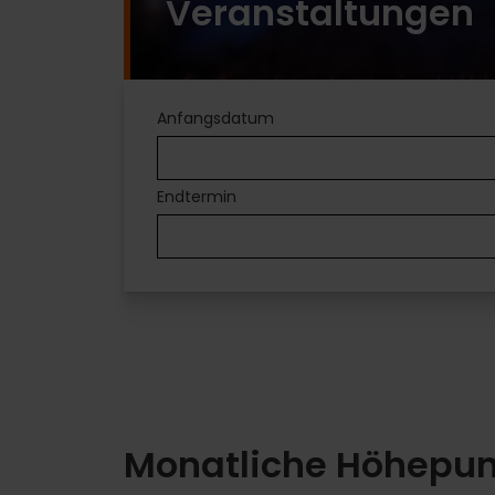
Veranstaltungen
PLÄNE
Anfangsdatum
IN
Endtermin
VALÈNCIA
Unterhaltung
für
jeden
Geschmack
Monatliche Höhepun