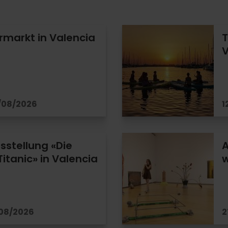
markt in Valencia
T
V
/08/2026
1
sstellung «Die
A
itanic» in Valencia
w
/08/2026
2