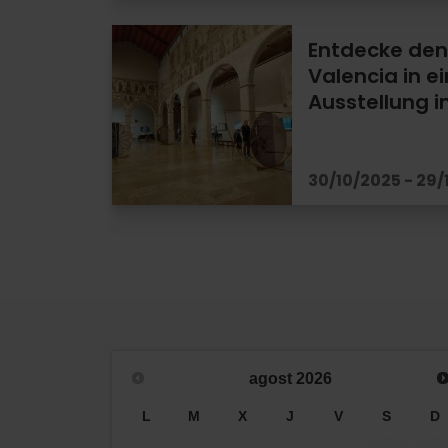
Entdecke den 
Valencia in e
Ausstellung 
30/10/2025 - 29
agost
2026
L
M
X
J
V
S
D