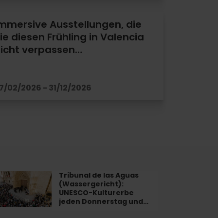
mmersive Ausstellungen, die
ie diesen Frühling in Valencia
icht verpassen…
7/02/2026 - 31/12/2026
Tribunal de las Aguas
bunal
(Wassergericht):
UNESCO-Kulturerbe
jeden Donnerstag und…
uas