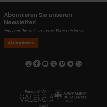
Abonnieren Sie unseren
Newsletter!
Verpassen Sie nicht die besten Pläne in Valencia
Abonnieren
https://www.instagram.com/visit_valencia/
https://www.facebook.com/VisitValenciaSp
https://www.youtube.com/user/Turisva
https://twitter.com/_VivaValencia
https://vimeo.com/visitvalen
https://www.linkedin.com/company/turismo-valencia/
https://api.whatsapp.com/send/?
https://fundacion.visitvalencia.com/