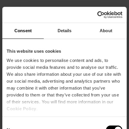
Kapazität
Restaurantkapazität
Consent
Details
About
56
This website uses cookies
We use cookies to personalise content and ads, to
provide social media features and to analyse our traffic.
We also share information about your use of our site with
Wie komme ich an?
our social media, advertising and analytics partners who
may combine it with other information that you’ve
Metro
provided to them or that they’ve collected from your use
L10
of their services. You will find more information in our
Cookie Policy
.
Bus
4,
19,
35,
99
Consent