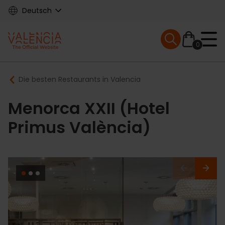
Skip
Deutsch
to
main
Mobile menu ex
content
0
Main
Breadcrumb
Die besten Restaurants in Valencia
navigation
Menorca XXII (Hotel
Primus València)