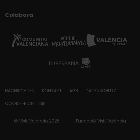
Colabora
Footer
NACHRICHTEN
KONTAKT
AGB
DATENSCHUTZ
about
COOKIE-RICHTLINIE
© Visit València 2026
|
Fundació Visit València