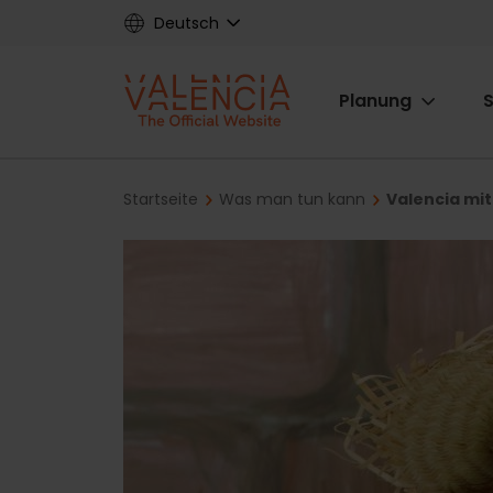
Skip
Deutsch
to
main
Main
content
Planung
S
navigat
Breadcrumb
Startseite
Was man tun kann
Valencia mit