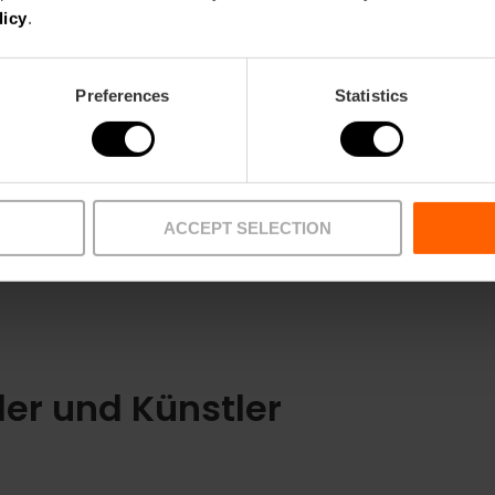
licy
.
Preferences
Statistics
ACCEPT SELECTION
ler und Künstler