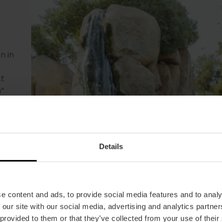
n in
kt
um
n“
n,
Details
e content and ads, to provide social media features and to analy
 our site with our social media, advertising and analytics partn
 provided to them or that they’ve collected from your use of their