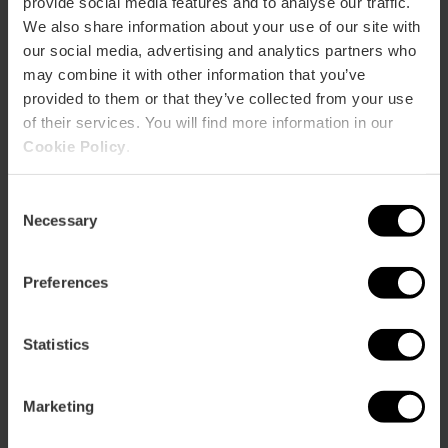
provide social media features and to analyse our traffic.
We also share information about your use of our site with
our social media, advertising and analytics partners who
may combine it with other information that you’ve
Valencia, dein nächster Kurztrip
provided to them or that they’ve collected from your use
of their services. You will find more information in our
Lade dir kostenlos deinen exklusiven
Cookie Policy
.
Reiseführer für Valencia herunter!
Planst du deinen nächsten Kurztrip? Suche nicht weiter. Wir
Consent
haben einen EINZIGARTIGEN REISEFÜHRER entworfen, damit
Necessary
du die Stadt wie ein echter Einheimischer entdecken
Selection
kannst.
Preferences
Statistics
Marketing