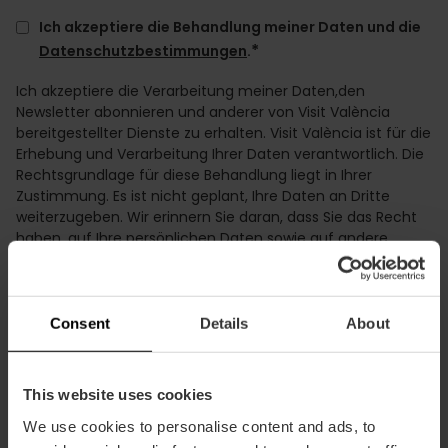
Ich akzeptiere die Behandlung meiner Daten und die
*
Datenschutzbestimmungen
.
Ich akzeptiere die Verarbeitung meiner Daten,den
Newsletter abonnieren und anderer von Visit València
bereitgestellter Dienste zu erhalten. Visit València ist für die
Erhebung und Verarbeitung Ihrer Daten verantwortlich. Die
Rechtsgrundlage für diese Behandlung liegt in Ihrer
Zustimmung. Es ist nicht geplant, Ihre Daten an Dritte
weiterzugeben. Wir erinnern Sie daran, dass Sie das Recht
haben, auf Ihre persönlichen Daten sowie auf andere
Rechte zuzugreifen, diese zu korrigieren und zu löschen,
wie in den
Datenschutzbestimmungen
erläutert.
Consent
Details
About
This website uses cookies
We use cookies to personalise content and ads, to