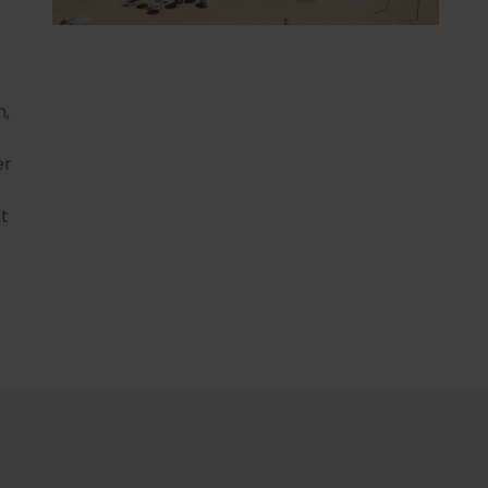
n,
er
t