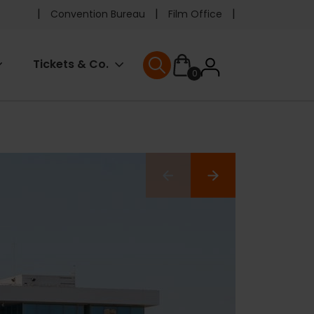
Pre
Convention Bureau
Film Office
header
User
Tickets & Co.
0
menu
User menu
accoun
menu