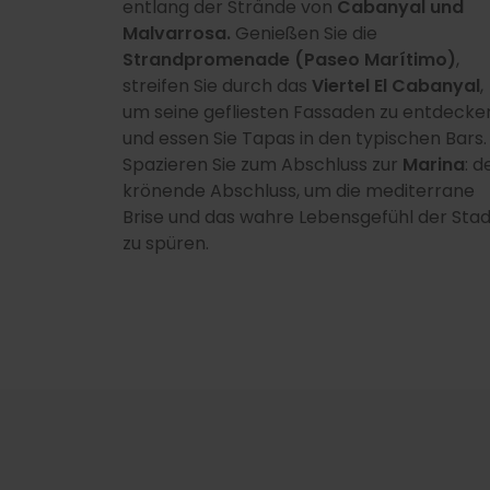
entlang der Strände von
Cabanyal und
Malvarrosa.
Genießen Sie die
Strandpromenade (Paseo Marítimo)
,
streifen Sie durch das
Viertel El Cabanyal
,
um seine gefliesten Fassaden zu entdecke
und essen Sie Tapas in den typischen Bars.
Spazieren Sie zum Abschluss zur
Marina
: d
krönende Abschluss, um die mediterrane
Brise und das wahre Lebensgefühl der Stad
zu spüren.