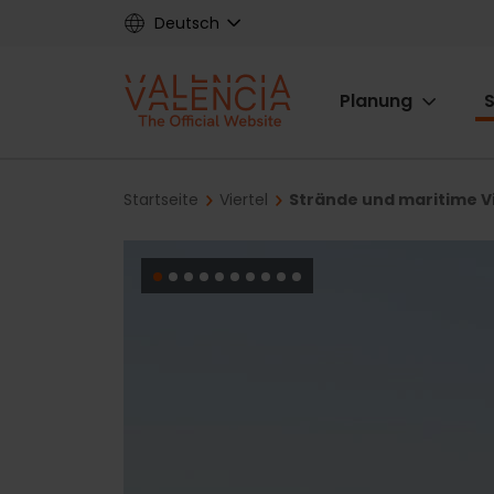
Skip
Deutsch
to
main
Main
content
Planung
S
navigat
Breadcrumb
Startseite
Viertel
Strände und maritime Vi