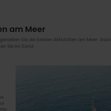
ten am Meer
 genießen Sie die besten Aktivitäten am Meer. Ga
en Sie im Sand.
ht
m
ganz
hn
er
ie
 am
nd
ich
aut
n
Art
sse
Glas