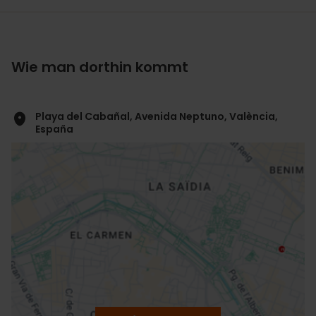
Wie man dorthin kommt
Playa del Cabañal, Avenida Neptuno, València,
España
ose
ebar
p