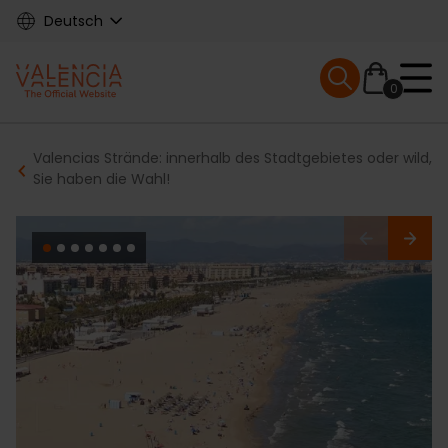
Skip
Deutsch
to
main
Mobile menu ex
content
0
Main
Breadcrumb
Valencias Strände: innerhalb des Stadtgebietes oder wild,
navigation
Sie haben die Wahl!