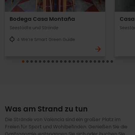
Bodega Casa Montaña
Casa 
Seestädte und Strände
Seestä
4 We’re Smart Green Guide
Was am Strand zu tun
Die Strände von Valencia sind ein großer Platz im
Freien für Sport und Wohlbefinden. Genießen Sie die
Gastronomie, entspannen Sie sich oder buchen Sie