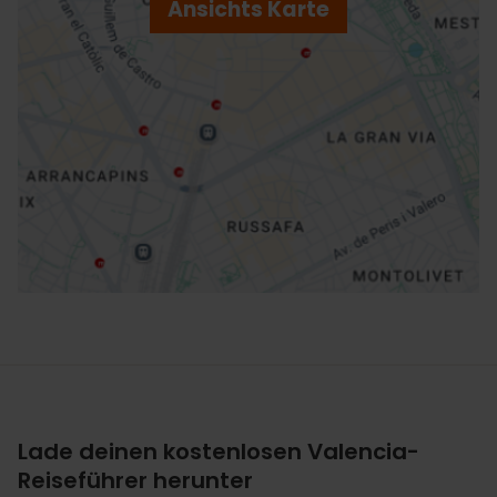
Ansichts Karte
r
ation
Richtungen
Lade deinen kostenlosen Valencia-
Reiseführer herunter