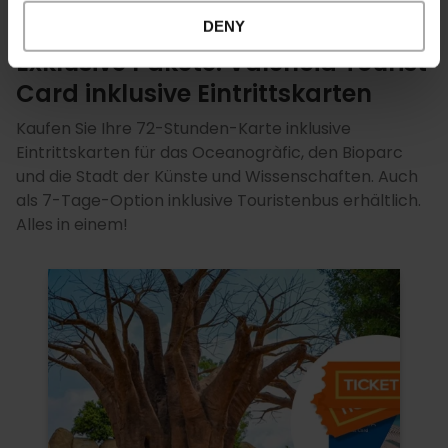
DENY
Exklusive Pakete: Valencia Tourist
Card inklusive Eintrittskarten
Kaufen Sie Ihre 72-Stunden-Karte inklusive
Eintrittskarten für das Oceanogràfic, den Bioparc
und die Stadt der Künste und Wissenschaften. Auch
als 7-Tage-Option inklusive Touristenbus erhältlich.
Alles in einem!