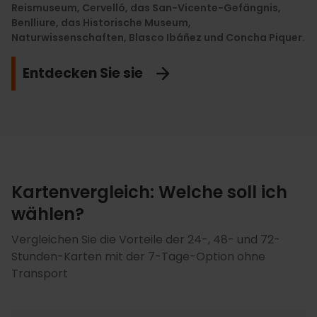
Reismuseum, Cervelló, das San-Vicente-Gefängnis,
Aguas
Karte den Zugang zum
sowie auf touristische Dienstleistungen,
IVAM
, um die besten historischen
und dabei die lokale Küche zu genießen.
Benlliure, das Historische Museum,
Stadtführungen, Restaurants, Spas und Geschäfte.
Avantgarden und europäische moderne Kunst zu
Naturwissenschaften, Blasco Ibáñez und Concha Piquer.
genießen.
Mehr entdecken
Rabatte ansehen
Entdecken Sie sie
Lasse ich mir nicht entgehen
Kartenvergleich: Welche soll ich
wählen?
Vergleichen Sie die Vorteile der 24-, 48- und 72-
Stunden-Karten mit der 7-Tage-Option ohne
Transport