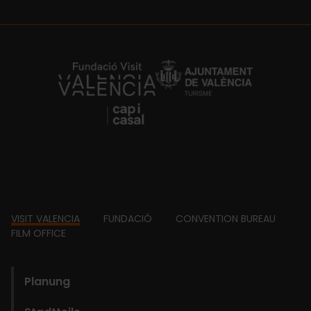
https://fundacion.visitvalencia.com/
Footer
VISIT VALENCIA
FUNDACIÓ
CONVENTION BUREAU
FILM OFFICE
domains
Planung