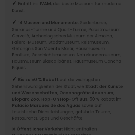
✓
Eintritt ins
IVAM
, das beste Museum für moderne
Kunst.
✓
14 Museen und Monumente:
Seidenbörse,
Serranos-Türme und Quart-Türme, Palastmuseum
Cervelló, Archäologisches Museum der Almoina,
Fallero-Museum, Stadtmuseum, Reismuseum,
Gefängnis San Vicente Mártir, Hausmuseum
Benlliure, Geschichtsmuseum, Naturkundemuseum,
Hausmuseum Blasco Ibáñez, Hausmuseum Concha
Piquer.
✓
Bis zu 50 % Rabatt
auf die wichtigsten
Sehenswürdigkeiten der Stadt, wie
Stadt der Künste
und Wissenschaften, Oceanogràfic Aquarium,
Bioparc Zoo, Hop-On Hop-Off Bus,
50 % Rabatt im
Palacio Marqués de dos Aguas
sowie auf
touristische Dienstleistungen, geführte Touren,
Restaurants, Spas und Geschäfte.
❌
Öffentlicher Verkehr:
Nicht enthalten