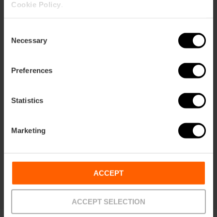
Cookie Policy
.
Consent
Necessary
Selection
Valencia Tourist Card 7 ohne
Preferences
Nutzung öffentlicher
Verkehrsmittel
4.8
- 157 Bewertungen
Statistics
10% Rabatt Exklusives Web
Marketing
Dauer: 7 days
13,50 €
Von
15,00 €
ACCEPT
ACCEPT SELECTION