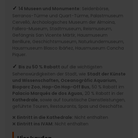
✓
14 Museen und Monumente:
Seidenbörse,
Serranos-Türme und Quart-Türme, Palastmuseum
Cervelló, Archäologisches Museum der Almoina,
Fallero-Museum, Stadtmuseum, Reismuseum,
Gefängnis San Vicente Mártir, Hausmuseum
Benlliure, Geschichtsmuseum, Naturkundemuseum,
Hausmuseum Blasco Ibáñez, Hausmuseum Concha
Piquer.
✓
Bis zu 50 % Rabatt
auf die wichtigsten
Sehenswürdigkeiten der Stadt, wie
Stadt der Künste
und Wissenschaften, Oceanogràfic Aquarium,
Bioparc Zoo, Hop-On Hop-Off Bus,
50 % Rabatt im
Palacio Marqués de dos Aguas,
20 % Rabatt in der
Kathedrale
, sowie auf touristische Dienstleistungen,
geführte Touren, Restaurants, Spas und Geschäfte.
❌
Eintritt in die Kathedrale:
Nicht enthalten
❌
Eintritt ins IVAM:
Nicht enthalten