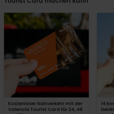
Tourist Card machen kann
Kostenloser Nahverkehr mit der
14 ko
Valencia Tourist Card für 24, 48
Denkm