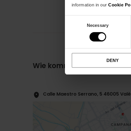
information in our
Cookie Po
Consent
Necessary
Selection
DENY
Wie komme ich an?
Calle Maestro Serrano, 5 46005 Valè