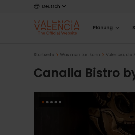
Skip
Deutsch
to
main
Main
content
Planung
S
navigat
Breadcrumb
Startseite
Was man tun kann
Valencia, di
Canalla Bistro 