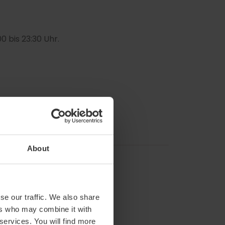
00 bis 23:30 Uhr.
About
se our traffic. We also share
ers who may combine it with
 services. You will find more