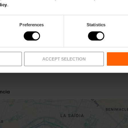
licy
.
Preferences
Statistics
ACCEPT SELECTION
Bus
6,
14,
15,
19,
35,
40
ncia