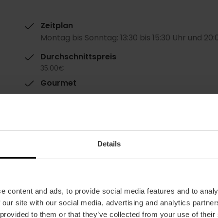
Zeitplan
Montag bis Sonntag: 13:30 bis 15:30 Uhr und 20:
Durchschnittspreis
35.00€
Gourmet
Details
e content and ads, to provide social media features and to analy
Restaurantkapazitä
 our site with our social media, advertising and analytics partn
t
 provided to them or that they’ve collected from your use of their
170