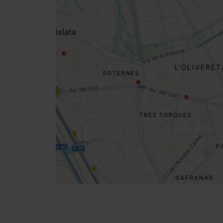
Close
sidebar
map
Get
your
location
Richtungen