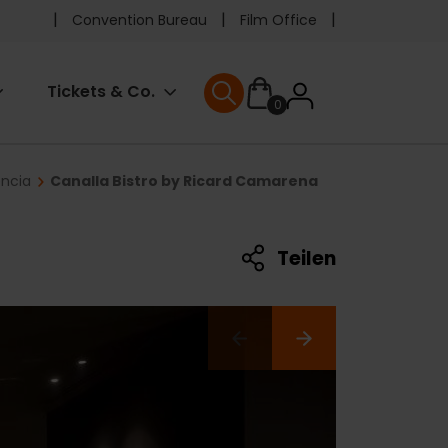
Pre
Convention Bureau
Film Office
header
User
Tickets & Co.
0
menu
User menu
accoun
encia
Canalla Bistro by Ricard Camarena
menu
Teilen