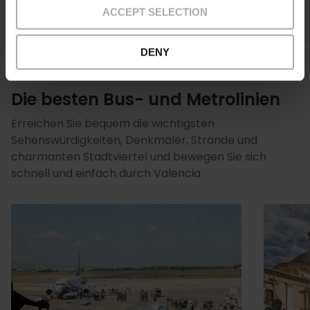
ACCEPT SELECTION
DENY
Die besten Bus- und Metrolinien
Erreichen Sie bequem die wichtigsten
Sehenswürdigkeiten, Denkmäler, Strände und
charmanten Stadtviertel und bewegen Sie sich
schnell und einfach durch Valencia