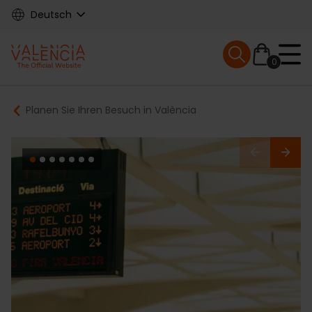
Skip
Deutsch
to
main
Mobile menu ex
content
0
Main
Breadcrumb
Planen Sie Ihren Besuch in València
navigation