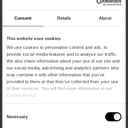
30.00€
Consent
Details
About
This website uses cookies
We use cookies to personalise content and ads, to
Wie komme ich an?
provide social media features and to analyse our traffic.
We also share information about your use of our site with
Metro
our social media, advertising and analytics partners who
L5,
L7
may combine it with other information that you’ve
Bus
provided to them or that they’ve collected from your use
10,
32,
79,
90,
93
of their services. You will find more information in our
Cookie Policy
.
Calle d'Antoni Suárez, 29 (Bajo izquierdaº floor)
Consent
46021 València
Necessary
Selection