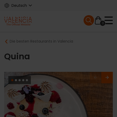
Skip
Deutsch
to
main
Mobile menu ex
content
0
Main
Breadcrumb
Die besten Restaurants in Valencia
navigation
Quina