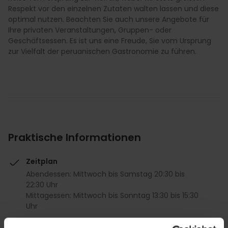
Respekt vor den einzelnen Zutaten walten lassen und diese
optimal nutzen. Beachten Sie auch unsere Angebote für
Ihre privaten Veranstaltungen, Gruppen- oder
Geschäftsessen. Es ist uns eine Freude, Sie vom Ursprung
zur Vielfalt der peruanischen Gastronomie zu führen.
Praktische Informationen
Zeitplan
Abendessen: Mittwoch bis Samstag 20:30 bis
22:30 Uhr
Mittagessen: Mittwoch bis Sonntag 13:30 bis 15:30
Uhr
Durchschnittspreis