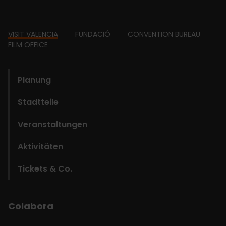
Footer
VISIT VALENCIA
FUNDACIÓ
CONVENTION BUREAU
FILM OFFICE
domains
Planung
Stadtteile
Veranstaltungen
Aktivitäten
Tickets & Co.
Colabora