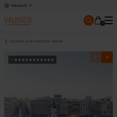
Skip
Deutsch
to
main
Mobile menu ex
content
0
Main
Breadcrumb
Strände und maritime Viertel
navigation