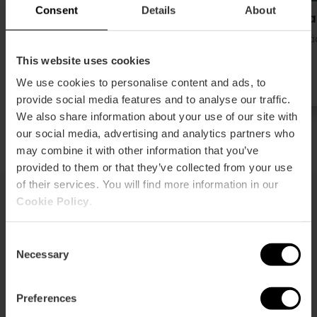
Consent
Details
About
Bodega Casa Montaña
Casa 
Seestädte und Strände
Seestä
This website uses cookies
4 We’re Smart Green Guide
We use cookies to personalise content and ads, to
provide social media features and to analyse our traffic.
We also share information about your use of our site with
our social media, advertising and analytics partners who
may combine it with other information that you’ve
provided to them or that they’ve collected from your use
of their services. You will find more information in our
Cookie Policy
.
Pläne auf dem Meer
Consent
Necessary
Selection
Preferences