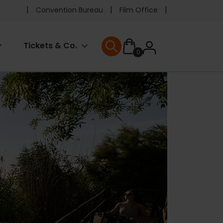
Pre
Convention Bureau
Film Office
header
User
Tickets & Co.
0
menu
User menu
accoun
menu