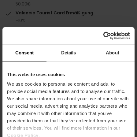
50.00€
Valencia Tourist Card Ermäßigung
-10%
Consent
Details
About
Kapazität
This website uses cookies
We use cookies to personalise content and ads, to
Restaurantkapazität
provide social media features and to analyse our traffic.
115
We also share information about your use of our site with
our social media, advertising and analytics partners who
may combine it with other information that you’ve
provided to them or that they’ve collected from your use
of their services. You will find more information in our
Cookie Policy
.