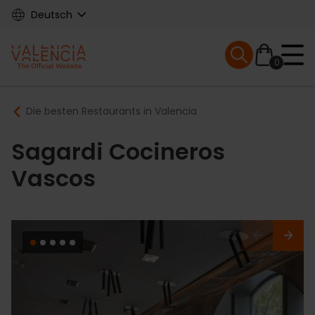
Skip
Deutsch
to
main
Mobile menu ex
content
0
Main
Breadcrumb
Die besten Restaurants in Valencia
navigation
Sagardi Cocineros
Vascos