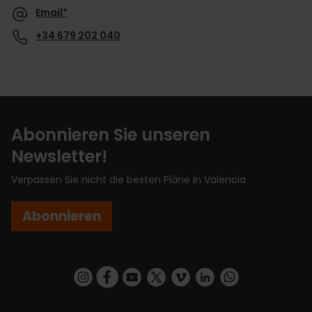
Email*
+34 679 202 040
Abonnieren Sie unseren
Newsletter!
Verpassen Sie nicht die besten Pläne in Valencia
Abonnieren
https://www.instagram.com/visit_valencia/
https://www.facebook.com/VisitValenciaSp
https://www.youtube.com/user/Turisva
https://twitter.com/_VivaValencia
https://vimeo.com/visitvalen
https://www.linkedin.com/company/turismo-valencia/
https://api.whatsapp.com/send/?