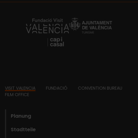
https://fundacion.visitvalencia.com/
Footer
VISIT VALENCIA
FUNDACIÓ
CONVENTION BUREAU
FILM OFFICE
domains
Planung
Stadtteile