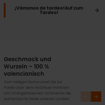
perfekte Moment, um das spektakulärste Foto Ihrer Reise
dieser unendlichen Nächte anstecken und entdecken Sie
¡Vámonos de tardeo!Auf zum
zu schießen, während Sie auf den Augenblick anstoßen.
selbst, warum unser Nachtleben legendär ist.
Tardeo!
Dem Himmel so nah
Lass die Musik weiterspielen!
Geschmack und
Wurzeln – 100 %
valencianisch
Vom heiligen Esmorzaret bis zur
Paella über dem Holzfeuer inmitten
von Orangenbäumen. Schmecke die
authentische Seele unseres Landes!