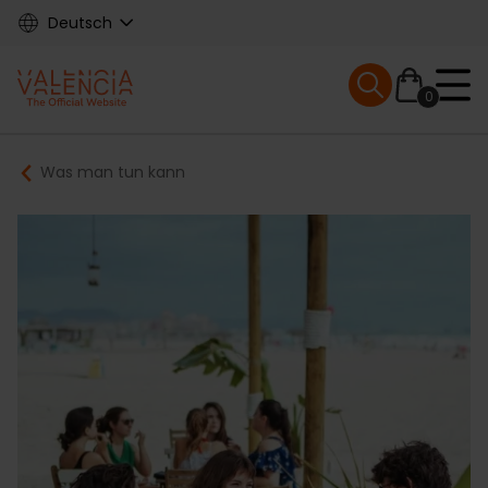
Skip
Deutsch
to
main
Mobile menu ex
content
0
Main
Breadcrumb
Was man tun kann
navigation