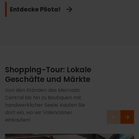
Valencias. Spüren Sie Fußballleidenschaft pur!
das Sie begeistern wird.
Leidenschaft!
Entdecke Pilota!
Auf die Plätze, fertig, Valencia!
Spüre das Beben im Mestalla!
Spüre den Speed!
Shopping-Tour: Lokale
Geschäfte und Märkte
Von den Ständen des Mercado
Central bis hin zu Boutiquen mit
handwerklicher Seele: Kaufen Sie
dort ein, wo wir Valencianer
einkaufen!