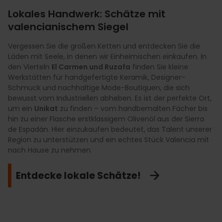
Lokales Handwerk: Schätze mit
valencianischem Siegel
Valencia hat für jeden Stil das passende Viertel, und wir
Einheimischen lieben es, sie zu kombinieren. Wer
Vergessen Sie die großen Ketten und entdecken Sie die
Unsere Märkte sind viel mehr als nur schöne Gebäude; hier
Exklusivität und die renommiertesten Marken sucht,
Läden mit Seele, in denen wir Einheimischen einkaufen. In
füllen wir Valencianer jede Woche unseren Einkaufskorb.
bummelt über die Milla de Oro in der Calle Poeta Querol.
den Vierteln
Der Mercado Central ist unsere Kathedrale der frischen
El Carmen und Ruzafa
finden Sie kleine
Für den Alltag und internationale Labels ist die Calle Colón
Werkstätten für handgefertigte Keramik, Designer-
Produkte der ideale Ort, um unter seiner beeindruckenden
unsere erste Adresse. Doch wenn Sie sich in Gassen mit
Schmuck und nachhaltige Mode-Boutiquen, die sich
Kuppel beste Wurstspezialitäten, sonnengereiftes Obst und
Charakter verlieren möchten, um Vintage-Läden oder
bewusst vom Industriellen abheben. Es ist der perfekte Ort,
Gewürze in Hülle und Fülle zu kaufen. Wenn Sie eine
Kunstgalerien zu entdecken, die es nirgendwo sonst gibt,
um ein
entspanntere Atmosphäre für einen Gourmet-Aperitif
Unikat
zu finden – vom handbemalten Fächer bis
dann ist Ruzafa unser absoluter Favorit. Ziehen Sie
hin zu einer Flasche erstklassigem Olivenöl aus der Sierra
suchen, ist der Mercado de Colón unser liebster Treffpunkt
bequeme Schuhe an und genießen Sie Shopping mit
de Espadán. Hier einzukaufen bedeutet, das Talent unserer
in einem einzigartigen modernistischen Ambiente. Das
Identität!
Region zu unterstützen und ein echtes Stück Valencia mit
geschäftige Treiben auf diesen Märkten zu erleben
nach Hause zu nehmen.
bedeutet, den wahren Geschmack unserer Heimat zu
verstehen.
Ab in die Läden!
Entdecke lokale Schätze!
Besuchen Sie unsere Tempel des
Genusses!