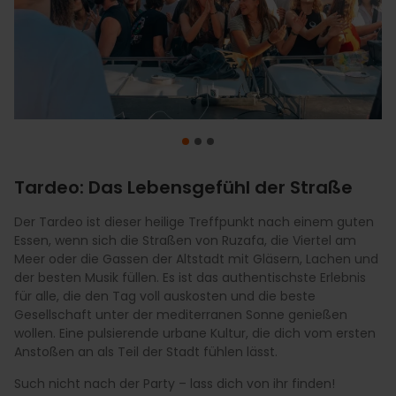
Tardeo: Das Lebensgefühl der Straße
Der Tardeo ist dieser heilige Treffpunkt nach einem guten
Wenn Sie Exklusivität suchen, verlagert sich der Tardeo in
Wenn der Tardeo in die Verlängerung geht, verwandelt sich
Essen, wenn sich die Straßen von Ruzafa, die Viertel am
luftige Höhen. Genießen Sie einen Signature-Cocktail mit
die Stadt vollkommen. Erkunden Sie den bohemischen
Meer oder die Gassen der Altstadt mit Gläsern, Lachen und
dem
Charme der Plätze im Viertel El Carmen, verlieren Sie sich
besten 360-Grad-Blick
über die Stadt von den
der besten Musik füllen. Es ist das authentischste Erlebnis
emblematischsten Dachterrassen der Hauptstadt. Zu
im avantgardistischen Design der Locations in Ruzafa oder
für alle, die den Tag voll auskosten und die beste
sehen, wie sich der Himmel über den historischen
spüren Sie die Meeresbrise in den Clubs von La Marina.
Gesellschaft unter der mediterranen Sonne genießen
Gebäuden der Plaza del Ayuntamiento oder der modernen
Von der angesagten „Indie“-Szene bis hin zum Luxus direkt
wollen. Eine pulsierende urbane Kultur, die dich vom ersten
Skyline rosa färbt, während ein DJ-Set spielt, ist der Luxus,
am Meer unter den futuristischen Bauwerken der Stadt der
Anstoßen an als Teil der Stadt fühlen lässt.
den Sie verdienen. Ein anspruchsvolles Erlebnis voller Stil,
Künste und Wissenschaften – hier kennt das Vergnügen
um Valencia aus einer privilegierten Perspektive zu
keine Grenzen. Valencia bietet für jeden Stil den perfekten
Such nicht nach der Party – lass dich von ihr finden!
entdecken, die nur wenige kennenlernen. Es ist der
nächtlichen Rhythmus. Lassen Sie sich von der Energie