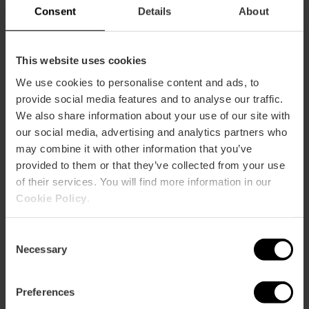
Consent
Details
About
Einzigartige Feste und
Traditionen in Valencia
This website uses cookies
Valencia ist stolzer Träger des
We use cookies to personalise content and ads, to
UNESCO-Welterbes. Mit dem
provide social media features and to analyse our traffic.
Wassergericht und den Fallas feiert
We also share information about your use of our site with
die Stadt ein Erbe von
our social media, advertising and analytics partners who
außergewöhnlichem universellem
may combine it with other information that you’ve
Wert – lebendige Geschichte, die
provided to them or that they’ve collected from your use
begeistert.
of their services. You will find more information in our
Cookie Policy
.
Consent
Necessary
Selection
Preferences