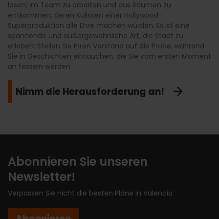
Wunschbrunnen unter dem Mercado Central blicken oder
lösen, im Team zu arbeiten und aus Räumen zu
schrumpfen Sie auf Zwergengröße oder verlieren Sie sich
spanische Gitarre und der Gesang Sie vor Emotionen
ein immersives 4D-Virtual-Reality-Erlebnis mit dem Piraten
entkommen, deren Kulissen einer Hollywood-
in Räumen mit unendlichen Spiegeln. Es ist ein
erzittern lassen. Es ist eine Injektion aus reinem
Dragut und den Dinosauriern genießen, die einst unsere
Superproduktion alle Ehre machen würden. Es ist eine
verblüffendes visuelles Erlebnis, das mit Ihrer
Kunstgenuss und Duende, die die mediterrane
Region bewohnten. Es ist die perfekte Kombination aus
spannende und außergewöhnliche Art, die Stadt zu
Wahrnehmung spielt und Ihnen eine Galerie voller
Leidenschaft in einer Architektur spürbar macht, in der die
Kultur, visuellen Effekten, die der Logik trotzen, und purem
erleben: Stellen Sie Ihren Verstand auf die Probe, während
unglaublicher Erinnerungen garantiert. Vergessen Sie nicht,
Zeit stehen geblieben zu sein scheint.
Spaß, um unsere Wurzeln auf originelle und überraschende
Sie in Geschichten eintauchen, die Sie vom ersten Moment
Ihren Handy-Akku aufzuladen!
Weise kennenzulernen.
an fesseln werden.
Spüren Sie das Duende!
Trauen Sie Ihren Augen nicht!
Entdecken Sie die Geschichte!
Nimm die Herausforderung an!
Abonnieren Sie unseren
Newsletter!
Verpassen Sie nicht die besten Pläne in Valencia
Abonnieren