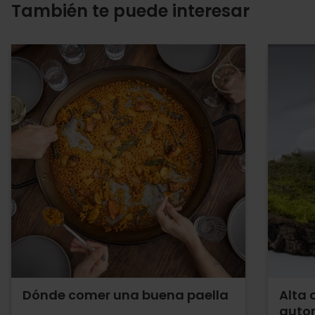
También te puede interesar
Dónde comer una buena paella
Alta 
auto