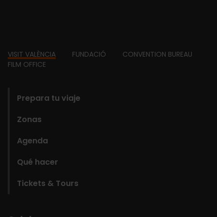
Footer
VISIT VALÈNCIA
FUNDACIÓ
CONVENTION BUREAU
FILM OFFICE
domains
Prepara tu viaje
Zonas
Agenda
Qué hacer
Tickets & Tours