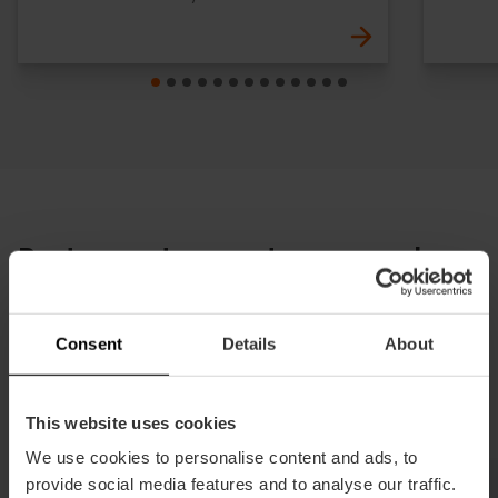
Restaurantes con terraza en la
playa
Un imprescindible en València: saborear arroces de
Consent
Details
About
proximidad con la brisa marina. Terrazas animadas
en el litoral urbano para disfrutar del producto de
nuestra costa.
This website uses cookies
We use cookies to personalise content and ads, to
provide social media features and to analyse our traffic.
Arrocería