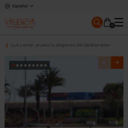
Skip
Español
to
main
Mobile menu ex
content
0
Main
Breadcrumb
Qué comer: prueba la despensa del Mediterráneo
navigation