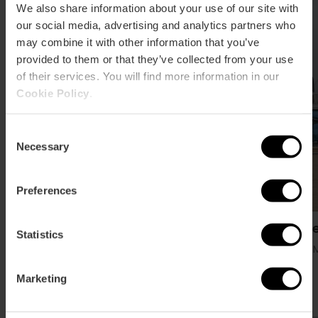
We also share information about your use of our site with
our social media, advertising and analytics partners who
may combine it with other information that you’ve
provided to them or that they’ve collected from your use
of their services. You will find more information in our
Cookie Policy
.
Consent
Necessary
Selection
Preferences
Casa Carmela
La Al
Statistics
Playa, Marina y Poblados marítimos
Playa, 
Marketing