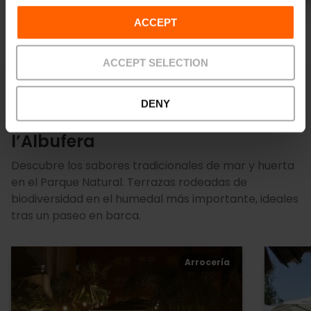
ACCEPT
ACCEPT SELECTION
DENY
Restaurantes con terraza en
l’Albufera
Descubre los sabores tradicionales de mar y huerta
en el Parque Natural. Terrazas rodeadas de
biodiversidad en el humedal más importante, ideales
tras un paseo en barca.
Arrocería