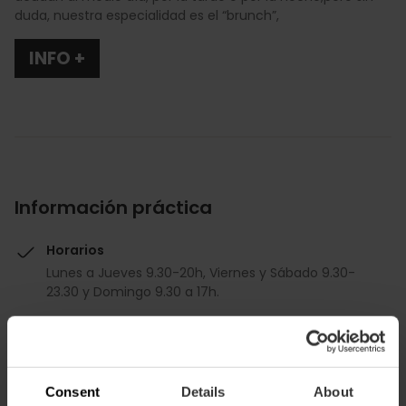
duda, nuestra especialidad es el “brunch”,
INFO +
Información práctica
Horarios
Lunes a Jueves 9.30-20h, Viernes y Sábado 9.30-
23.30 y Domingo 9.30 a 17h.
Precio medio
16.00€
Consent
Details
About