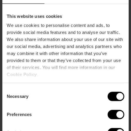
This website uses cookies
We use cookies to personalise content and ads, to
Cómo llegar
provide social media features and to analyse our traffic.
We also share information about your use of our site with
Bus
our social media, advertising and analytics partners who
4,
6,
8,
9,
10,
11,
19,
32,
62,
70,
71,
81
may combine it with other information that you’ve
provided to them or that they’ve collected from your use
of their services. You will find more information in our
Calle Embajador Vich, 15 46002 València
Cookie Policy
.
Consent
Necessary
Selection
Preferences