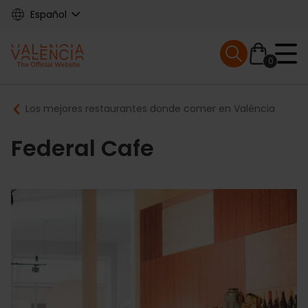
Skip
Español
to
main
Mobile menu ex
content
0
Main
Breadcrumb
Los mejores restaurantes donde comer en València
navigation
Federal Cafe