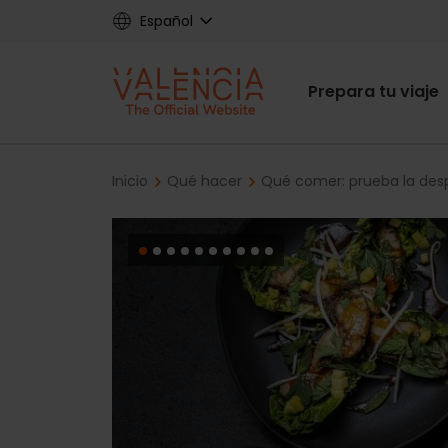
Skip
Español
to
main
Main
content
Prepara tu viaje
navigat
Breadcrumb
Inicio
Qué hacer
Qué comer: prueba la des