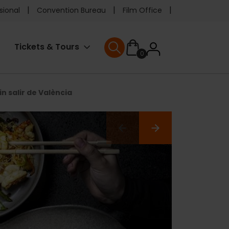
e
sional
Convention Bureau
Film Office
ader
User
Tickets & Tours
0
enu
User menu
accoun
in salir de València
menu