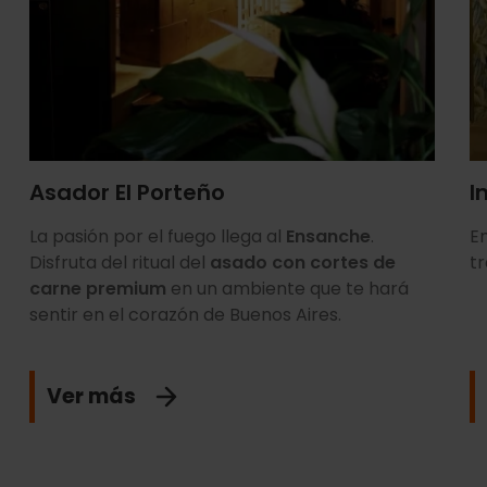
Asador El Porteño
I
La pasión por el fuego llega al
Ensanche
.
E
Disfruta del ritual del
asado con cortes de
t
carne premium
en un ambiente que te hará
sentir en el corazón de Buenos Aires.
Ver más