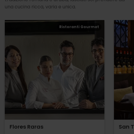
una cucina ricca, varia e unica.
Ristoranti Gourmet
Flores Raras
San 