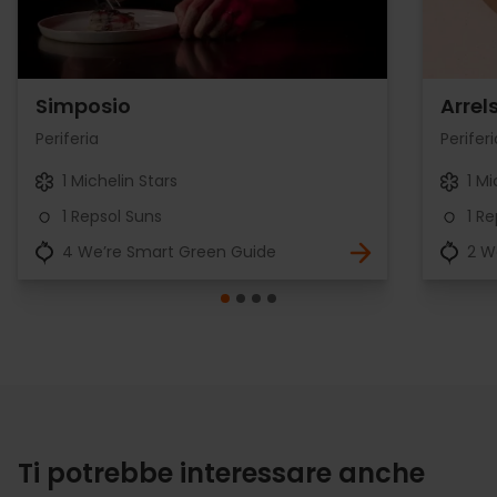
Simposio
Arrel
Periferia
Periferi
1 Michelin Stars
1 Mi
1 Repsol Suns
1 R
4 We’re Smart Green Guide
2 W
Ti potrebbe interessare anche