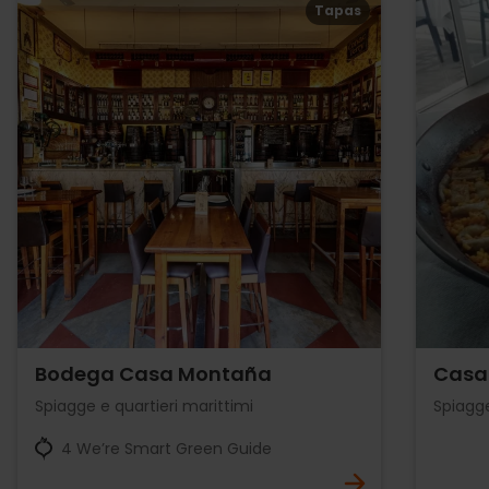
Tapas
Bodega Casa Montaña
Casa 
Spiagge e quartieri marittimi
Spiagge
4 We’re Smart Green Guide