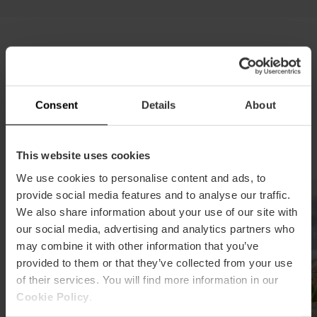
Ristoranti nell’Huerta
Mangia tra barracas e campi di chufa. Gusta
Consent
Details
About
prodotti appena raccolti dalla terra nel più grande
orto di Valencia. Un’esperienza tradizionale e
autentica.
This website uses cookies
We use cookies to personalise content and ads, to
provide social media features and to analyse our traffic.
Mediterranea
We also share information about your use of our site with
our social media, advertising and analytics partners who
may combine it with other information that you’ve
provided to them or that they’ve collected from your use
of their services. You will find more information in our
Cookie Policy
.