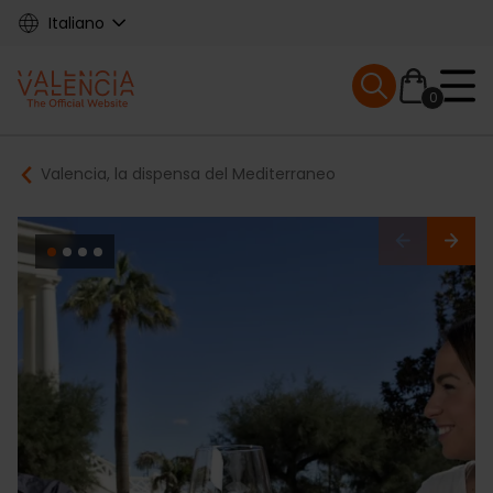
Skip
Italiano
to
main
Mobile menu ex
content
0
Main
Breadcrumb
Valencia, la dispensa del Mediterraneo
navigation