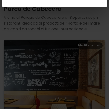
Ristoranti vicino al Bioparc e al
Parco de Cabecera
Vicino al Parque de Cabecera e al Bioparc, scopri
ristoranti dedicati ai prodotti dell’Horta e del mare,
arricchiti da tocchi di fusione internazionale.
Mediterranea