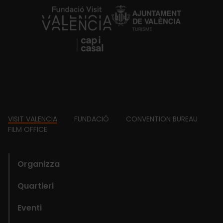
https://fundacion.visitvalencia.com/
Footer
VISIT VALENCIA
FUNDACIÓ
CONVENTION BUREAU
FILM OFFICE
domains
Organizza
Quartieri
Eventi