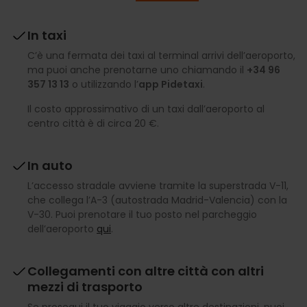
In taxi
C’è una fermata dei taxi al terminal arrivi dell’aeroporto,
ma puoi anche prenotarne uno chiamando il
+34 96
357 13 13
o utilizzando l’
app Pidetaxi
.
Il costo approssimativo di un taxi dall’aeroporto al
centro città è di circa 20 €.
In auto
L’accesso stradale avviene tramite la superstrada V-11,
che collega l’A-3 (autostrada Madrid-Valencia) con la
V-30. Puoi prenotare il tuo posto nel parcheggio
dell’aeroporto
qui
.
Collegamenti con altre città con altri
mezzi di trasporto
Se prosegui il tuo viaggio verso altre destinazioni, puoi