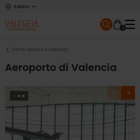
Skip
Italiano
to
main
Mobile menu ex
content
0
Main
Breadcrumb
Come arrivare a Valencia
navigation
Aeroporto di Valencia