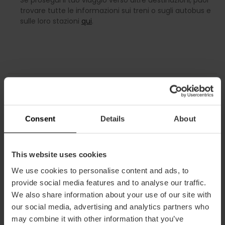
trovare tutte le informazioni sui treni o sugli autobus e
sulle loro stazioni
qui
.
Servizi dell’aeroporto
Consent
Details
About
L’aeroporto dispone di chioschi, negozi duty-free, bar e
ristoranti. Inoltre offre bancomat, telefoni pubblici, internet
This website uses cookies
Wi-Fi, assistenza medica e servizi igienici accessibili alle
persone con disabilità. È presente anche una sala VIP
We use cookies to personalise content and ads, to
situata tra il T1 e il Terminal Regionale.
provide social media features and to analyse our traffic.
We also share information about your use of our site with
Ufficio informazioni turistiche
our social media, advertising and analytics partners who
may combine it with other information that you’ve
Situato al piano arrivi, offre
informazioni turistiche
,