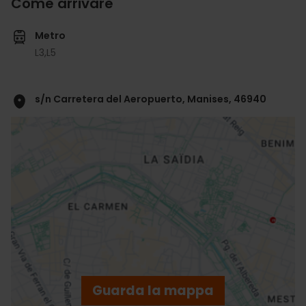
Come arrivare
Metro
L3,
L5
s/n Carretera del Aeropuerto, Manises, 46940
ose
ebar
p
Guarda la mappa
r