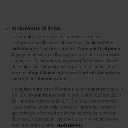
In autobus di linea
La linea di autobus che collega direttamente
l’aeroporto con il centro di Valencia è la
linea 150 di
Metrobus
. La fermata si trova al
Terminal T1, al piano
0
, proprio all’uscita dell’area arrivi ed è perfettamente
segnalata. Questo autobus passa per Manises, Quart
de Poblet e Mislata prima di entrare a Valencia, dove
ferma a
Ángel Guimerà, Mercat Central (Avenida del
Oeste) e Av. Ramón y Cajal.
Il
tragitto dura
circa
45 minuti
e la
frequenza
abituale
è di
20-30 minuti
. Il servizio è attivo dalle 6:21 alle 22:36
dal lunedì al sabato e dalle 7:35 alle 22:15 la domenica.
Esiste anche un servizio notturno: opera dal lunedì al
giovedì ogni 45 minuti e nei fine settimana a partire
dalle 3:00, collegando l’aeroporto con Valencia anche
fuori dall’orario diurno.
VEDI FERMATE