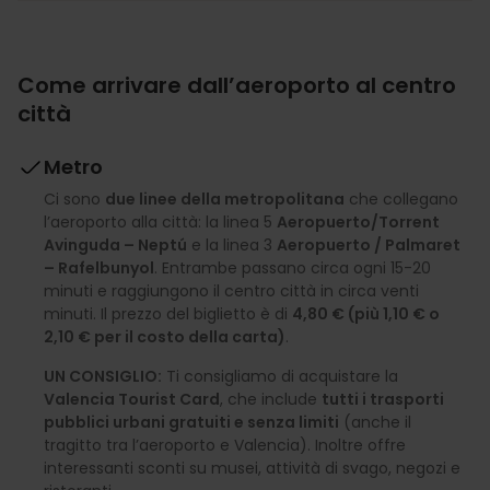
Come arrivare dall’aeroporto al centro
città
Metro
Ci sono
due linee della metropolitana
che collegano
l’aeroporto alla città: la linea 5
Aeropuerto/Torrent
Avinguda – Neptú
e la linea 3
Aeropuerto / Palmaret
– Rafelbunyol
. Entrambe passano circa ogni 15-20
minuti e raggiungono il centro città in circa venti
minuti. Il prezzo del biglietto è di
4,80 € (più 1,10 € o
2,10 € per il costo della carta)
.
UN CONSIGLIO:
Ti consigliamo di acquistare la
Valencia Tourist Card
, che include
tutti i trasporti
pubblici urbani gratuiti e senza limiti
(anche il
tragitto tra l’aeroporto e Valencia). Inoltre offre
interessanti sconti su musei, attività di svago, negozi e