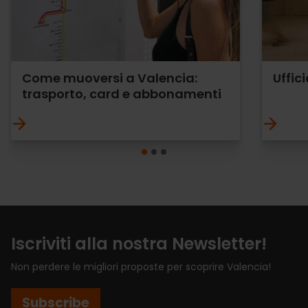
Come muoversi a Valencia:
Uffic
trasporto, card e abbonamenti
Iscriviti alla nostra Newsletter!
Non perdere le migliori proposte per scoprire Valencia!
Subscribe