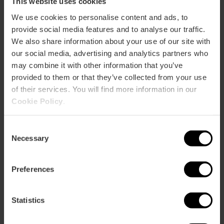
This website uses cookies
Bus
We use cookies to personalise content and ads, to
24
provide social media features and to analyse our traffic.
We also share information about your use of our site with
our social media, advertising and analytics partners who
Plaza La Sequiota, 5 46012 València
may combine it with other information that you’ve
provided to them or that they’ve collected from your use
of their services. You will find more information in our
Cookie Policy
.
Consent
Necessary
Selection
ose
Preferences
ebar
p
Guarda la mappa
Statistics
r
ation