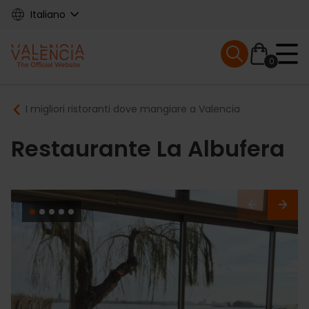
Skip
Italiano
to
main
Mobile menu ex
content
0
Main
Breadcrumb
I migliori ristoranti dove mangiare a Valencia
navigation
Restaurante La Albufera