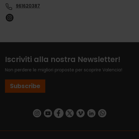
961620387
Iscriviti alla nostra Newsletter!
Non perdere le migliori proposte per scoprire Valencia!
Subscribe
https://www.instagram.com/visit_valencia/
https://www.youtube.com/user/Turisvalenc
https://www.facebook.com/VisitValenci
https://twitter.com/VisitaValencia
https://vimeo.com/visitvalen
https://www.linkedin.com/company/turismo-valencia/
https://api.whatsapp.com/send/?