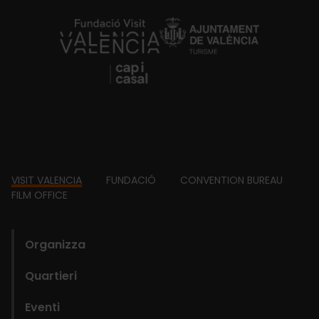
https://fundacion.visitvalencia.com/
Footer
VISIT VALENCIA
FUNDACIÓ
CONVENTION BUREAU
FILM OFFICE
domains
Organizza
Quartieri
Eventi