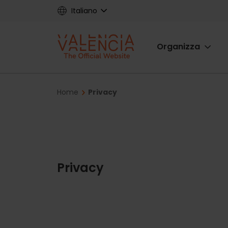
Skip
Italiano
to
main
Main
content
Organizza
navigat
Breadcrumb
Home
Privacy
Privacy