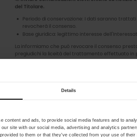
del Titolare.
Periodo di conservazione: I dati saranno trattati
revocherà il consenso.
Base giuridica: legittimo interesse dell'Interessa
La informiamo che può revocare il consenso presta
pregiudichi la liceità del trattamento effettuato in
5. Richiesta di ammissione come membro del "Va
Periodo di conservazione: Conserveremo i dati f
consensi prestati.
Details
Base giuridica: Consenso dell'interessato.
Gestire l'iscrizione dell'interessato al nostro
Periodo di conservazione: Conserveremo i dati f
e content and ads, to provide social media features and to analy
consensi prestati.
 our site with our social media, advertising and analytics partn
Base giuridica: Consenso dell'interessato.
 provided to them or that they’ve collected from your use of their