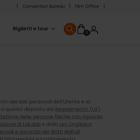
Pre
Convention Bureau
Film Office
header
User
Biglietti e tour
0
menu
User menu
accoun
menu
to dei dati personali dell'Utente e la
à a quanto disposto dal
Regolamento (UE)
otezione delle persone fisiche con riguardo
zione di tali dati
e dalla
Ley Orgánica
nali e garanzia dei diritti digitali
ti informazioni sul trattamento: