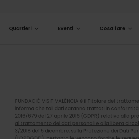
Quartieri
Eventi
Cosa fare
ion
FUNDACIÓ VISIT VALÈNCIA è il Titolare del trattamen
informa che tali dati saranno trattati in conformit
2016/679 del 27 aprile 2016 (GDPR) relativo alla pr
al trattamento dei dati personali e alla libera circola
3/2018 del 5 dicembre, sulla Protezione dei Dati Perso
(LOPDGDD)
, pertanto le vengono fornite le seguen