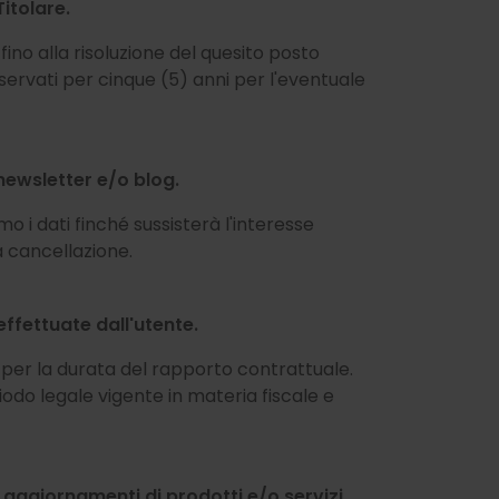
Titolare.
fino alla risoluzione del quesito posto
ervati per cinque (5) anni per l'eventuale
 newsletter e/o blog.
i dati finché sussisterà l'interesse
a cancellazione.
 effettuate dall'utente.
i per la durata del rapporto contrattuale.
odo legale vigente in materia fiscale e
e aggiornamenti di prodotti e/o servizi