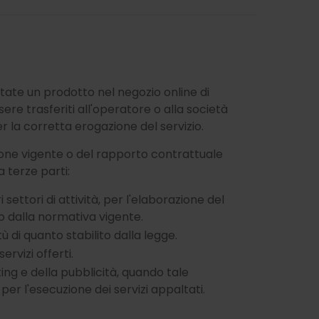
ate un prodotto nel negozio online di
re trasferiti all'operatore o alla società
er la corretta erogazione del servizio.
zione vigente o del rapporto contrattuale
 terze parti:
ettori di attività, per l'elaborazione del
o dalla normativa vigente.
tù di quanto stabilito dalla legge.
ervizi offerti.
ting e della pubblicità, quando tale
er l'esecuzione dei servizi appaltati.