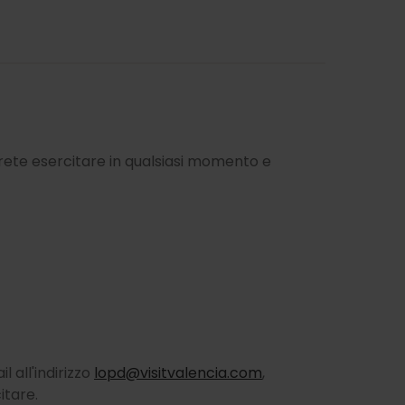
trete esercitare in qualsiasi momento e
l all'indirizzo
lopd@visitvalencia.com
,
itare.