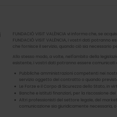
i
FUNDACIÓ VISIT VALÈNCIA vi informa che, se acquist
FUNDACIÓ VISIT VALÈNCIA, i vostri dati potranno esse
che fornisce il servizio, quando ciò sia necessario p
Allo stesso modo, a volte, nell'ambito della legisla
esistente, i vostri dati potranno essere comunicati a
Pubbliche amministrazioni competenti nei nostri s
servizio oggetto del contratto o quando previst
Le Forze e il Corpo di Sicurezza dello Stato, in vir
Banche e istituti finanziari, per la riscossione dei s
Altri professionisti del settore legale, del marke
comunicazione sia giuridicamente necessaria, o p