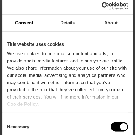
Capacità
Ristorante
Consent
Details
About
90
This website uses cookies
We use cookies to personalise content and ads, to
provide social media features and to analyse our traffic.
We also share information about your use of our site with
Come arrivare
our social media, advertising and analytics partners who
may combine it with other information that you’ve
Metro
provided to them or that they’ve collected from your use
L1,
L2,
L3,
L5,
L9
of their services. You will find more information in our
Bus
Cookie Policy
.
60,
62,
63,
64,
92,
C2
Consent
Necessary
Selection
Calle Dr Peset Cervera, 8 46008 València