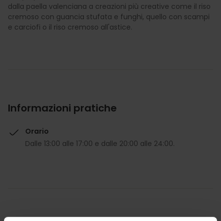
dalla paella valenciana a creazioni più creative come il riso
cremoso con guancia stufata e funghi, quello con scampi
e carciofi o il riso cremoso all'astice.
Informazioni pratiche
Orario
Dalle 13:00 alle 17:00 e dalle 20:00 alle 24:00.