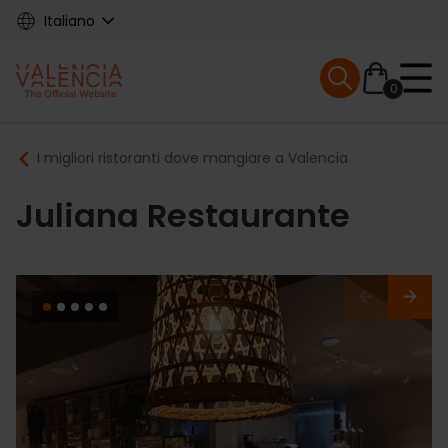
Skip
Italiano
to
main
Mobile menu ex
content
0
Main
Breadcrumb
I migliori ristoranti dove mangiare a Valencia
navigation
Juliana Restaurante