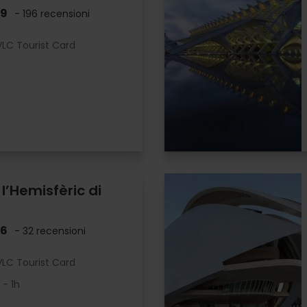
.9
- 196 recensioni
LC Tourist Card
r l’Hemisfèric di
.6
- 32 recensioni
LC Tourist Card
- 1h