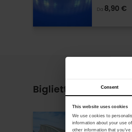
8,90 €
Da
Biglietti combinati
Consent
This website uses cookies
We use cookies to personalis
Biglietti c
information about your use of
Scienze e l
other information that you’ve