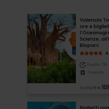
Valencia To
ore e biglie
l’Oceanogràf
Scienze, all
Bioparc
4
Durata: 72h
Trasporto
10
Da
113,75 €
Biglietti c