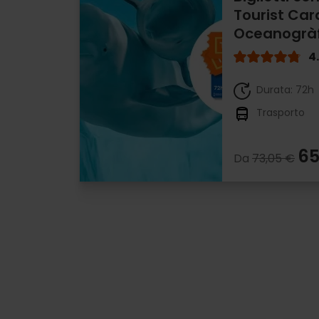
Tourist Car
Oceanogràf
4
Durata: 72h
Trasporto
65
Da
73,05 €