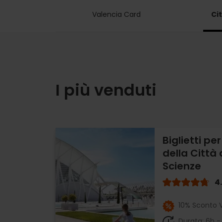
Valencia Card
Ci
I più venduti
Biglietti pe
della Città 
Scienze
4
10% Sconto V
Durata: 6h -