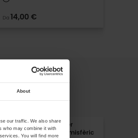
14,00 €
Da
About
se our traffic. We also share
Biglietti combinati per
ers who may combine it with
l’Oceanogràfic e l’Hemisfèric
 services. You will find more