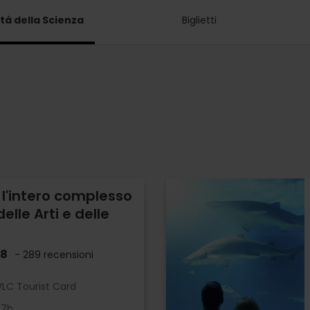
ttà della Scienza
Biglietti
r l'intero complesso
delle Arti e delle
.8
- 289 recensioni
LC Tourist Card
 7h