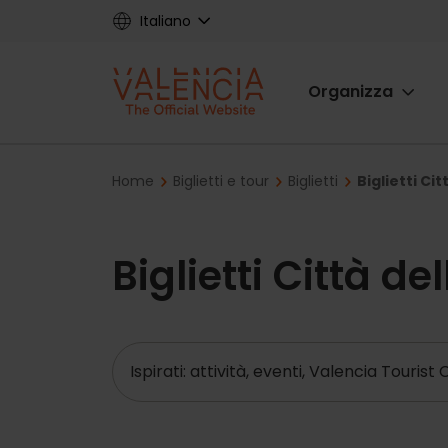
Skip
Italiano
to
main
Main
content
Organizza
navigat
Breadcrumb
Home
Biglietti e tour
Biglietti
Biglietti Cit
Biglietti Città de
Ricerca