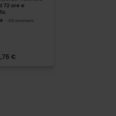
d 72 ore e
ic
.9
- 510 recensioni
,75 €