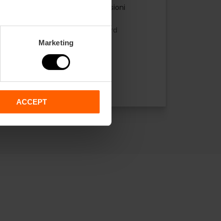
4.7
- 45 recensioni
10% Sconto VLC Tourist Card
Marketing
Durata: 5h
45,00 €
Da
ACCEPT