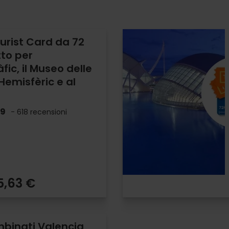
urist Card da 72
tto per
ic, il Museo delle
'Hemisfèric e al
.9
- 618 recensioni
5,63 €
ombinati Valencia