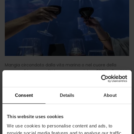
Mangia circondato dalla vita marina o nel cuore della
savana africana, goditi terrazze con vista a 360º sulla città
oppure naviga e pranza in mezzo al Mar Mediterraneo. Puoi
anche cucinare la tua paella nell'orto e vivere degustazioni
di vino nelle cantine locali.
Consent
Details
About
Goditele
This website uses cookies
We use cookies to personalise content and ads, to
provide social media features and to analyse our traffic.