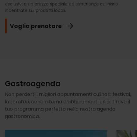
esclusivi a un prezzo speciale ed esperienze culinarie
cucinare la migliore paella del mondo. E la cosa migliore è
esperienze culinarie con abbinamenti, showcooking e visite
incentrate sui prodotti locali.
che potrai vederlo dal vivo. Un evento globale che
culturali.
riconosce questo piatto come simbolo di cultura e unione.
Voglio prenotare
Mi iscrivo!
Festeggiamolo!
Gastroagenda
Non perderti i migliori appuntamenti culinari: festival,
laboratori, cene a tema e abbinamenti unici. Trova il
tuo programma perfetto nella nostra agenda
gastronomica.