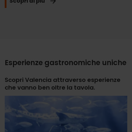
Scopri di più
Scopri di più
Scopri di più
Scopri di più
Scopri di più
Scopri di più
Esperienze gastronomiche uniche
Scopri Valencia attraverso esperienze
che vanno ben oltre la tavola.