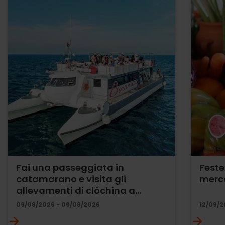
Fai una passeggiata in
Feste
catamarano e visita gli
merca
allevamenti di clóchina a…
09/08/2026 - 09/08/2026
12/09/2