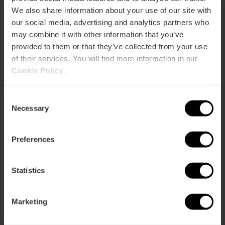
We also share information about your use of our site with
our social media, advertising and analytics partners who
may combine it with other information that you’ve
Grandi eventi
provided to them or that they’ve collected from your use
gastronomici
of their services. You will find more information in our
Cookie Policy
.
Valencia è lo scenario di grandi
appuntamenti gastronomici dove la
cucina locale diventa protagonista.
Consent
Necessary
Festival, concorsi ed esperienze
Selection
uniche che riuniscono chef, prodotti
locali e tradizione per offrire il meglio
Preferences
della sua gastronomia.
Statistics
Marketing