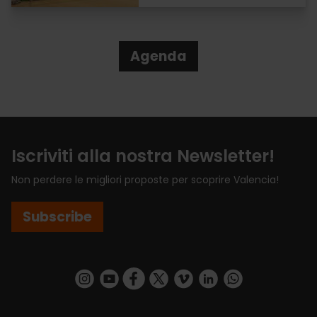
Agenda
Iscriviti alla nostra Newsletter!
Non perdere le migliori proposte per scoprire Valencia!
Subscribe
https://www.instagram.com/visit_valencia/
https://www.youtube.com/user/Turisvalenc
https://www.facebook.com/VisitValenci
https://twitter.com/VisitaValencia
https://vimeo.com/visitvalen
https://www.linkedin.com/company/turismo-valencia/
https://api.whatsapp.com/send/?