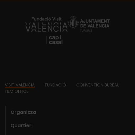
https://fundacion.visitvalencia.com/
Footer
VISIT VALENCIA
FUNDACIÓ
CONVENTION BUREAU
FILM OFFICE
domains
Organizza
Quartieri