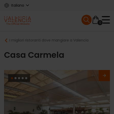
Skip
Italiano
to
main
Mobile menu ex
content
0
Main
Breadcrumb
I migliori ristoranti dove mangiare a Valencia
navigation
Casa Carmela