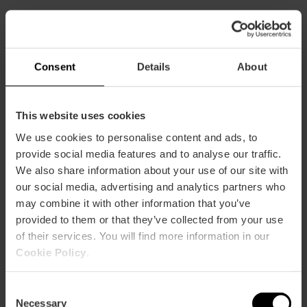
Capacità
Ristorante
Consent
Details
About
230
This website uses cookies
We use cookies to personalise content and ads, to
provide social media features and to analyse our traffic.
We also share information about your use of our site with
Come arrivare
our social media, advertising and analytics partners who
may combine it with other information that you’ve
Bus
provided to them or that they’ve collected from your use
19,
31,
32
of their services. You will find more information in our
Cookie Policy
.
Calle Isabel de Villena (Playa de la Malvarrosa) , 155
Consent
46011 València
Necessary
Selection