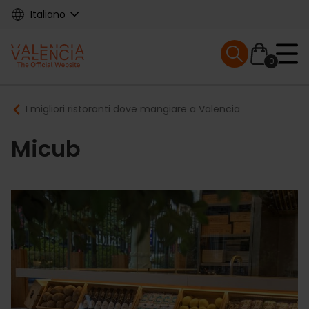
Skip
Italiano
to
main
Mobile menu ex
content
0
Main
Breadcrumb
I migliori ristoranti dove mangiare a Valencia
navigation
Micub