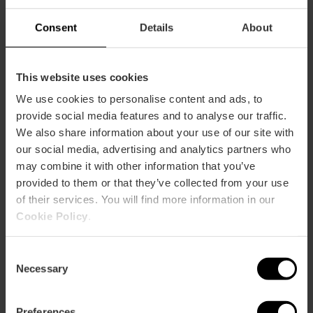
60
Consent
Details
About
This website uses cookies
We use cookies to personalise content and ads, to
Come arrivare
provide social media features and to analyse our traffic.
We also share information about your use of our site with
Metro
our social media, advertising and analytics partners who
L3,
L5,
L7,
L9
may combine it with other information that you’ve
provided to them or that they’ve collected from your use
Bus
of their services. You will find more information in our
4,
10,
12,
25,
94,
95
Cookie Policy
.
Calle Jorge Juan (Mercado de Colón-Local 6) , 19
Consent
46004 València
Necessary
Selection
Preferences