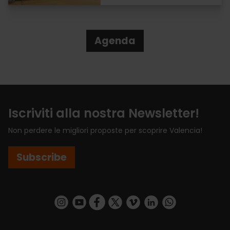
Agenda
Iscriviti alla nostra Newsletter!
Non perdere le migliori proposte per scoprire Valencia!
Subscribe
https://www.instagram.com/visit_valencia/
https://www.youtube.com/user/Turisvalenc
https://www.facebook.com/VisitValenci
https://twitter.com/VisitaValencia
https://vimeo.com/visitvalen
https://www.linkedin.com/company/turismo-valencia/
https://api.whatsapp.com/send/?