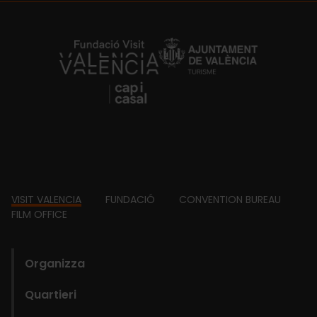
https://fundacion.visitvalencia.com/
Footer
VISIT VALENCIA
FUNDACIÓ
CONVENTION BUREAU
FILM OFFICE
domains
Organizza
Quartieri