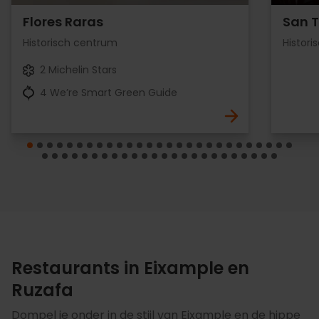
Flores Raras
San 
Historisch centrum
Histor
2 Michelin Stars
4 We’re Smart Green Guide
Restaurants in Eixample en
Ruzafa
Dompel je onder in de stijl van Eixample en de hippe