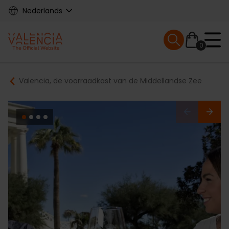
Skip
Nederlands
to
main
Mobile menu ex
content
0
Main
Breadcrumb
Valencia, de voorraadkast van de Middellandse Zee
navigation