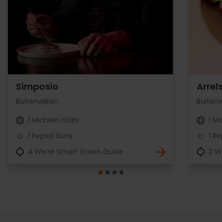
Simposio
Arrel
Buitenwijken
Buitenw
1 Michelin Stars
1 Mi
1 Repsol Suns
1 R
4 We’re Smart Green Guide
2 W