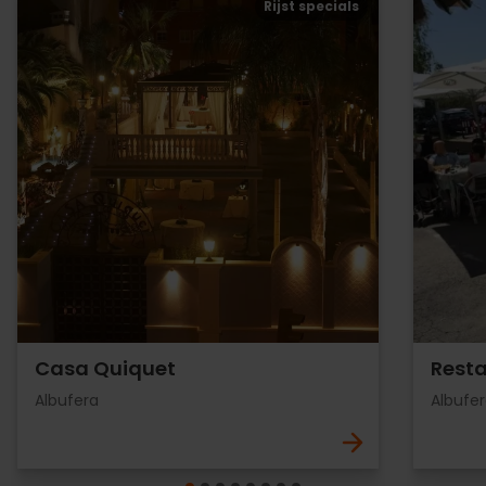
Rijst specials
Casa Quiquet
Resta
Albufera
Albufe