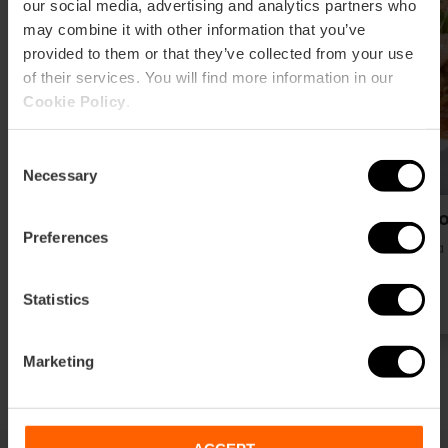
our social media, advertising and analytics partners who
may combine it with other information that you’ve
provided to them or that they’ve collected from your use
of their services. You will find more information in our
Cookie Policy
.
Consent
Necessary
Selection
Nereidas (Olympia Hotel, Events
La Mo
Preferences
& Spa)
Huerta
Huerta
Statistics
Marketing