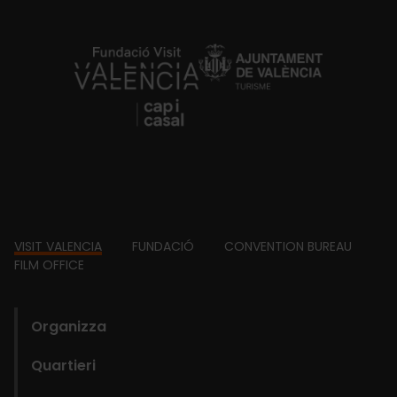
https://fundacion.visitvalencia.com/
Footer
VISIT VALENCIA
FUNDACIÓ
CONVENTION BUREAU
FILM OFFICE
domains
Organizza
Quartieri