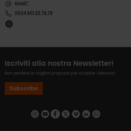
Email*
0034 601 22 79 78
Iscriviti alla nostra Newsletter!
Non perdere le migliori proposte per scoprire Valencia!
Subscribe
https://www.instagram.com/visit_valencia/
https://www.youtube.com/user/Turisvalenc
https://www.facebook.com/VisitValenci
https://twitter.com/VisitaValencia
https://vimeo.com/visitvalen
https://www.linkedin.com/company/turismo-valencia/
https://api.whatsapp.com/send/?