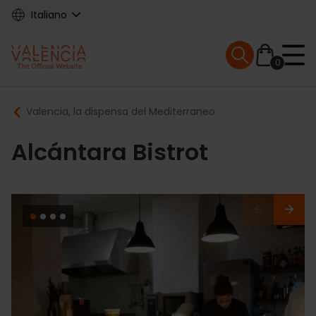
Skip
Italiano
to
main
Mobile menu ex
content
0
Main
Breadcrumb
Valencia, la dispensa del Mediterraneo
navigation
Alcántara Bistrot