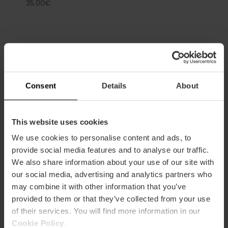
35.00€
Capacità
Consent
Details
About
Ristorante
37
This website uses cookies
We use cookies to personalise content and ads, to
provide social media features and to analyse our traffic.
We also share information about your use of our site with
our social media, advertising and analytics partners who
may combine it with other information that you’ve
provided to them or that they’ve collected from your use
Come arrivare
of their services. You will find more information in our
Cookie Policy
.