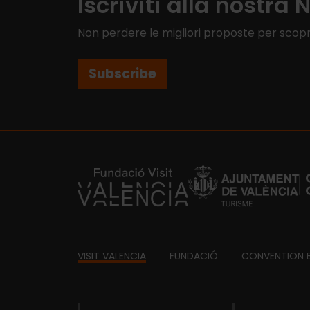
Iscriviti alla nostra 
Non perdere le migliori proposte per scopr
Subscribe
https://fundacion.visitvalencia.com/
Footer
VISIT VALENCIA
FUNDACIÓ
CONVENTION 
domains