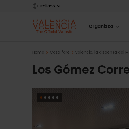
Skip
Italiano
to
main
Main
content
Organizza
navigat
Breadcrumb
Home
Cosa fare
Valencia, la dispensa del 
Los Gómez Corr