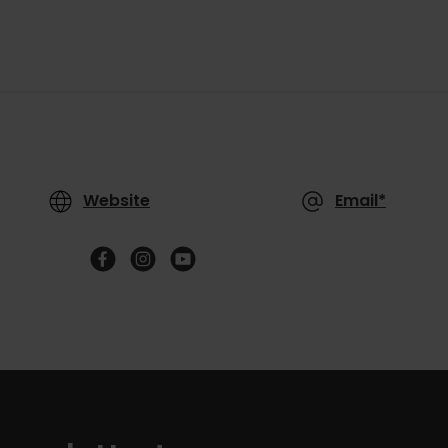
Website
Email*
Follow
us
on
YouTube