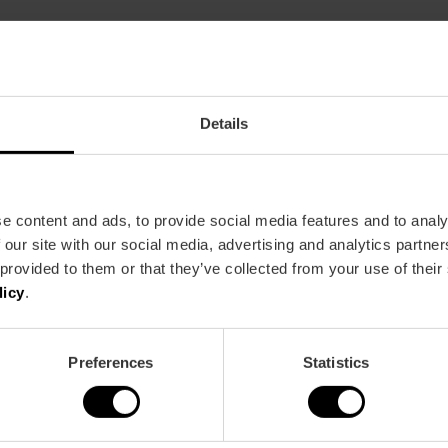
Ristorante
110
Details
e content and ads, to provide social media features and to analy
 our site with our social media, advertising and analytics partn
 provided to them or that they’ve collected from your use of their
Metro
Bus
licy
.
L1,
L3,
L5
4,
6,
7,
35,
79
Preferences
Statistics