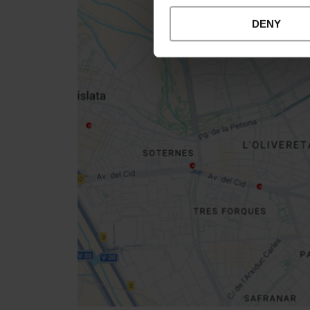
DENY
Close
sidebar
map
Get
your
location
Indicazioni