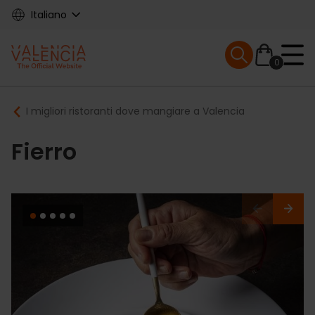
Skip
Italiano
to
main
Mobile menu ex
content
0
Main
Breadcrumb
I migliori ristoranti dove mangiare a Valencia
navigation
Fierro