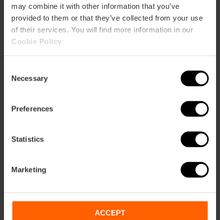
Vacanze dal 21 dicembre 2025 al 12 gennaio 2026.
may combine it with other information that you’ve
provided to them or that they’ve collected from your use
of their services. You will find more information in our
Cookie Policy
.
Consent
Necessary
Selection
Come arrivare
Metro
Preferences
L10,
L3,
L5,
L9
Bus
Statistics
14,
19,
35,
71,
81,
93
Marketing
Calle Doctor Serrano, 4 46006 València
ACCEPT