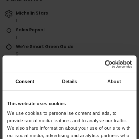
Michelin Stars
1
Soles Repsol
1
We’re Smart Green Guide
5
Consent
Details
About
Informazioni pratiche
This website uses cookies
We use cookies to personalise content and ads, to
Orario
provide social media features and to analyse our traffic.
Informazioni sugli orari: Mercoledì e giovedì alle
We also share information about your use of our site with
13:30, venerdì e sabato alle 13:30 e alle 20:30.
our social media, advertising and analytics partners who